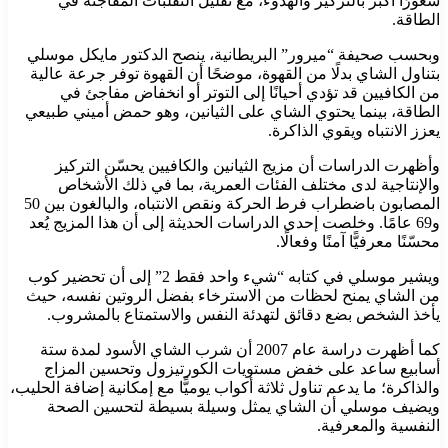
شعورًا أكبر بالتركيز والهدوء، مع تقليل التقلبات المفاجئة في
الطاقة.
وبحسب صحيفة “ميرور” البريطانية، ينصح الدكتور مايكل موسلي
بتناول الشاي بدلًا من القهوة، موضحًا أن القهوة توفر جرعة عالية
من الكافيين قد تؤدي أحيانًا إلى التوتر أو انخفاض مفاجئ في
الطاقة، بينما يحتوي الشاي على الثيانين، وهو حمض أميني طبيعي
يعزز الانتباه ويقوي الذاكرة.
وأظهرت الدراسات أن مزيج الثيانين والكافيين يحسّن التركيز
والإنتاجية لدى مختلف الفئات العمرية، بما في ذلك الأشخاص
المصابون باضطراب فرط الحركة ونقص الانتباه، والبالغون بين 50
و69 عامًا. وخلصت إحدى الدراسات الحديثة إلى أن هذا المزيج يُعد
محسّنًا معرفيًّا آمنًا وفعالًا.
ويشير موسلي في كتابه “شيء واحد فقط 2” إلى أن تحضير كوب
من الشاي يمنح لحظات من الاسترخاء بفضل الروتين نفسه، حيث
يأخذ الشخص بضع دقائق لتهدئة النفس والاستمتاع بالمشروب.
كما أظهرت دراسة عام 2007 أن شرب الشاي الأسود لمدة ستة
أسابيع ساعد على خفض مستويات الكورتيزول وتحسين المزاج
والذاكرة؛ ما يدعم تناول ثلاثة أكواب يوميًّا مع إمكانية إضافة الحليب،
ويضيف موسلي أن الشاي يمثل وسيلة بسيطة لتحسين الصحة
النفسية والمعرفية.