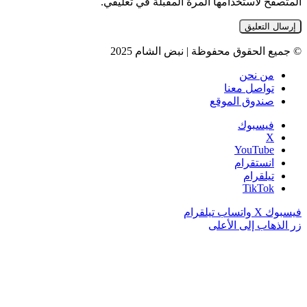
المتصفح لاستخدامها المرة المقبلة في تعليقي.
© جميع الحقوق محفوظة | نبض الشام 2025
من نحن
تواصل معنا
صندوق الموقع
فيسبوك
‫X
‫YouTube
انستقرام
تيلقرام
‫TikTok
فيسبوك
‫X
واتساب
تيلقرام
زر الذهاب إلى الأعلى