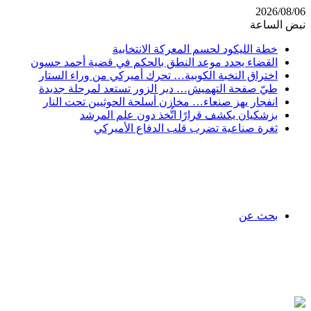
2026/08/06
نبض الساعة
خطة الليكود لحسم المعركة الانتخابية
القضاء يحدد موعد النطق بالحكم في قضية أحمد حسون
اختراق النخبة الكوبية… تحرك أميركي من وراء الستار
طيّ صفحة التهميش… دير الزور تستعد لمرحلة جديدة
انفجار يهز صنعاء… مخازن أسلحة الحوثيين تحت النار
بزشكيان يكشف قرارًا اتُّخذ دون علم المرشد
ثغرة صناعية تضرب قلب الدفاع الأميركي
بحث عن