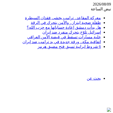
2026/08/09
نبض الساعة
معركة المقاعد.. ترامب يخشى فقدان السيطرة
طفلة ضحية ابتزاز.. والأمن يتحرك في الرقة
هل بدأت دمشق إعادة حساباتها مع حزب الله؟
إسرائيل تلوّح بتحرك منفرد ضد إيران
خلية مسيّرات تسقط في قبضة الأمن العراقي
اتفاقية مكة.. ورقة جديدة في يد ترامب ضد إيران
6 شروط إيرانية تسبق فتح مضيق هرمز
بحث عن