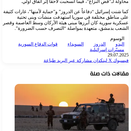
محاولة لـ”فض النزاع”، فيما انسحبت لاحقاً إثر اتفاق أولي.
كما شنت إسرائيل “دفاعاً عن الدروز” و”حماية لأمنها”، غارات كثيفة
على مناطق مختلفة في سوريا استهدفت منشآت وبنى تحتية
عسكرية سورية كان أبرزها مبنى هيئة الأركان وسط العاصمة وقصر
الشعب بدمشق، متعهدة بمواصلة “التصرف حسب الضرورة”.
الوسوم
البدو
الدروز
السويداء
قوات الدفاع السورية
مسيّرات إسرائيلية
29.07.2025
فيسبوك
‫X
لينكدإن
مشاركة عبر البريد
طباعة
مقالات ذات صلة