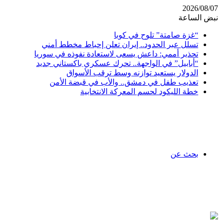
2026/08/07
نبض الساعة
“غزة صامتة” تلوح في كوبا
تسلل عبر الحدود.. إيران تعلن إحباط مخطط أمني
تحذير أممي: داعش يسعى لاستعادة نفوذه في سوريا
“أبابيل” في الواجهة.. تحرك عسكري باكستاني جديد
الدولار يستعيد توازنه وسط ترقب الأسواق
تعذيب طفل في دمشق.. والأب في قبضة الأمن
خطة الليكود لحسم المعركة الانتخابية
بحث عن