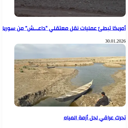
أمريكا تبطئ عمليات نقل معتقلي “داعـ.ـش” من سوريا
30.01.2026
تحرك عراقي لحل أزمة المياه