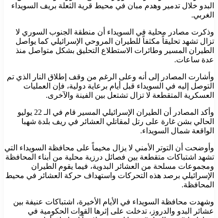
البدو خلال تدمير وهدم مبان في محيط قرية الثعلة بريف السويداء
الغربي.
وذكرت مصادر محلية في السويداء أن منطقة الجنوب السوري لا
تزال تشهد تحليقاً مكثفاً للطيران المروحي الإسرائيلي كما يواصل
الطيران المسير وطائرات الاستطلاع التحليق بشكل متواصل منذ
عدة ساعات.
وأشارت المصادر إلى أنه وعلى الرغم من وقف إطلاق النار الذي تم
التوصل إليه في السويداء قبل أيام برعاية دولية، فإن العمليات
العسكرية المتقطعة لا تزال تشتعل بين الفينة والآخرى.
وأكد المصادر أن الطيران الإسرائيلي المسير قام في الـ 22 يوليو
الحالي بشن غارة على رتل لمقاتلي العشائر في ريف بلدة شهبا
الواقعة شمال السويداء.
وأوضحت أن التوتر الأمني لا يزال مخيماً على محافظة السويداء التي
تشهد اشتباكات متقطعة بين فصائل درزية محلية من أبناء المحافظة
ومجموعات مسلحة من العشائر البدوية، فيما يقوم الطيران
الإسرائيلي برصد هذه التحركات واستهداف حركة العشائر في محيط
المحافظة.
وشهدت محافظة السويداء في الأيام الأخيرة، اشتباكات عنيفة بين
عشائر البدو والدروز، تدخلت على إثرها القوات الحكومية في