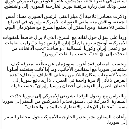
استقبل في قصر الشعب بدمشق، عضو الكونغرس الأميركي كوري
ميلز، وذلك قبل زيارة مرتقبة لوزير الخارجية السوري إلى واشنطن.
وذكرت مصادر إعلامية أنّ ميلز التقى الرئيس السوري مساء أمس
الجمعة، وناقش معه ملفي العقوبات الأميركية وإيران، في اجتماع
استمر 90 دقيقة. ومن المقرّر أن يجتمع الشرع مع ستوتزمان اليوم.
ورداً على سؤال حول لقائه مع الشرع، الذي لا يزال خاضعاً للعقوبات
الأميركية، أوضح ستوتزمان أنّ إدارة الرئيس دونالد “ترامب تعاملت
مع زعيمي إيران وكوريا الشمالية”، وأضاف: “يجب ألّا نخاف من
التحدّث إلى أيّ أحد”، بحسب ما نقلت “رويترز”.
وبحسب المصادر فقد أعرب ستوتزمان عن تطلّعه لمعرفة كيف
ستتعامل سوريا مع المقاتلين الأجانب، وما إذا كانت ستعتمد أسلوباً
شاملاً لاستيعاب سكان البلاد من مختلف الأطياف. وأضاف: “هذه
الفرص لا تأتي إلا مرة واحدة في العمر… لا أريد دفع سوريا إلى
أحضان الصين أو العودة إلى أحضان روسيا وإيران”.بحسب قوله.
وبالتزامن مع وصول الوفد التشريعي الأميركي إلى سوريا جدّدت
السفارة الأميركية في دمشق تحذير الأميركيين من السفر إلى سوريا
بسبب “مخاطر الإرهاب والاضطرابات المدنية والخطف”.
وأعادت السفارة نشر تحذير الخارجية الأميركية حول مخاطر السفر
إلى سوريا.