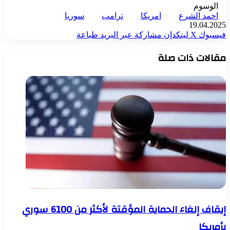
الوسوم
احمد الشرع
امريكا
ترامب
سوريا
19.04.2025
فيسبوك
‫X
لينكدإن
مشاركة عبر البريد
طباعة
مقالات ذات صلة
إيقاف إلغاء الحماية المؤقتة لأكثر من 6100 سوري
بأمريكا