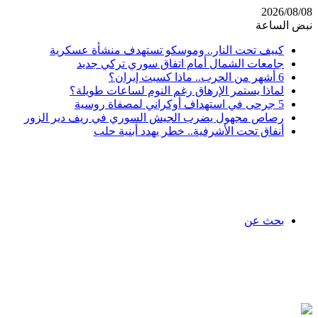
2026/08/08
نبض الساعة
كييف تحت النار.. وموسكو تستهدف منشأة عسكرية
جامعات الشمال أمام اتفاق سوري تركي جديد
6 أشهر من الحرب.. ماذا كسبت إيران؟
لماذا يستمر الإرهاق رغم النوم لساعات طويلة؟
5 جرحى في استهداف أوكراني لمصفاة روسية
رصاص مجهول يضرب الجيش السوري في ريف دير الزور
أنفاق تحت الأشرفية.. خطر يهدد أبنية حلب
بحث عن