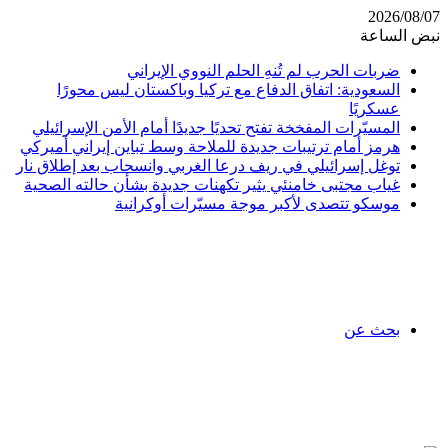
2026/08/07
نبض الساعة
ضربات الحرب لم تُنهِ الحلم النووي الإيراني
السعودية: اتفاق الدفاع مع تركيا وباكستان ليس محورًا
عسكريًا
المسيّرات المفخخة تفتح تحديًا جديدًا أمام الأمن الإسرائيلي
هرمز أمام ترتيبات جديدة للملاحة وسط تباين إيراني أميركي
توغل إسرائيلي في ريف درعا الغربي وانسحاب بعد إطلاق نار
غياب مجتبى خامنئي يثير تكهنات جديدة بشأن حالته الصحية
موسكو تتصدى لأكبر موجة مسيّرات أوكرانية
بحث عن