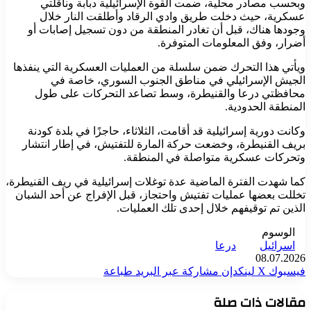
وبحسب مصادر محلية، ضمت القوة الإسرائيلية دبابة وناقلتي
عسكرية، حيث دخلت طريق وادي الرقاد وأطلقت النار خلال
وجودها هناك، قبل أن تغادر المنطقة من دون تسجيل إصابات أو
أضرار، وفق المعلومات المتوفرة.
ويأتي هذا التحرك ضمن سلسلة من العمليات العسكرية التي ينفذها
الجيش الإسرائيلي في مناطق الجنوب السوري، خاصة في
محافظتي درعا والقنيطرة، وسط تصاعد التحركات على طول
المنطقة الحدودية.
وكانت دورية إسرائيلية قد أقامت، الثلاثاء، حاجزًا في بلدة كودنة
بريف القنيطرة، وخضعت حركة المارة للتفتيش، في إطار انتشار
وتحركات عسكرية متواصلة في المنطقة.
كما شهدت الفترة الماضية عدة توغلات إسرائيلية في ريف القنيطرة،
تخللت بعضها عمليات تفتيش واحتجاز، قبل الإفراج عن أحد الشبان
الذين تم توقيفهم خلال إحدى تلك العمليات.
الوسوم
اسرائيل
درعا
08.07.2026
فيسبوك
‫X
لينكدإن
مشاركة عبر البريد
طباعة
مقالات ذات صلة