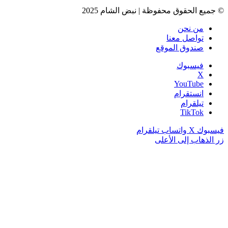
© جميع الحقوق محفوظة | نبض الشام 2025
من نحن
تواصل معنا
صندوق الموقع
فيسبوك
‫X
‫YouTube
انستقرام
تيلقرام
‫TikTok
فيسبوك
‫X
واتساب
تيلقرام
زر الذهاب إلى الأعلى