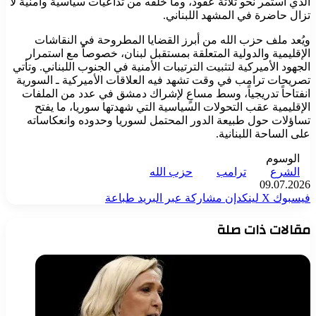
الذي استمر نحو ثلاثة عقود، وما خلفه من تداعيات سياسية وأمنية لا
تزال حاضرة في المشهد اللبناني.
ويُعد ملف حزب الله من أبرز القضايا المطروحة في النقاشات
الإقليمية والدولية المتعلقة بمستقبل لبنان، خصوصاً مع استمرار
الجهود الأميركية لتثبيت الترتيبات الأمنية في الجنوب اللبناني. وتأتي
تصريحات ترامب في وقت تشهد فيه العلاقات الأميركية ـ السورية
انفتاحاً تدريجياً، وسط مساعٍ لإشراك دمشق في عدد من الملفات
الإقليمية عقب التحولات السياسية التي شهدتها سوريا، ما يفتح
تساؤلات حول طبيعة الدور المحتمل لسوريا وحدوده وانعكاساته
على الساحة اللبنانية.
الوسوم
الشرع
ترامب
حزب الله
09.07.2026
فيسبوك
‫X
لينكدإن
مشاركة عبر البريد
طباعة
مقالات ذات صلة