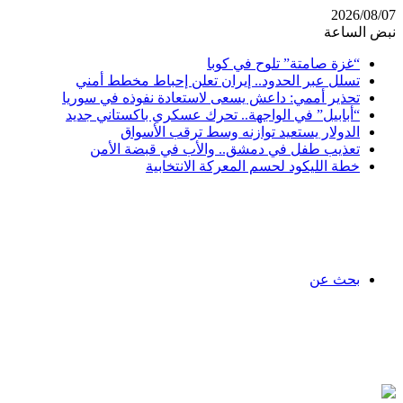
2026/08/07
نبض الساعة
“غزة صامتة” تلوح في كوبا
تسلل عبر الحدود.. إيران تعلن إحباط مخطط أمني
تحذير أممي: داعش يسعى لاستعادة نفوذه في سوريا
“أبابيل” في الواجهة.. تحرك عسكري باكستاني جديد
الدولار يستعيد توازنه وسط ترقب الأسواق
تعذيب طفل في دمشق.. والأب في قبضة الأمن
خطة الليكود لحسم المعركة الانتخابية
بحث عن