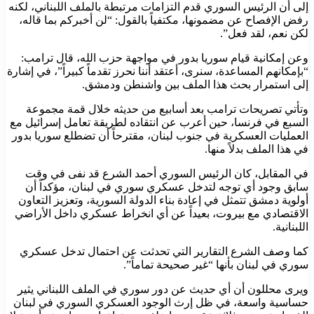
إلى أن الرئيس السوري قدم التزامات مرتبطة بالملف اللبناني، لكنه
رفض الإفصاح عن مضمونها، مكتفياً بالقول: “لن أخبركم بما قاله،
لكن نعم، لقد فعل”.
وعن إمكانية قيام سوريا بدور في مواجهة حزب الله، قال ترامب:
“بإمكانهم المساعدة، سنرى، أعتقد أننا نحرز تقدماً كبيراً”، في إشارة
إلى استمرار بحث هذا الملف بين واشنطن ودمشق.
وتأتي تصريحات ترامب بعد أسابيع من حديثه خلال قمة مجموعة
السبع في فرنسا، حين أعرب عن انتقاده لطريقة تعامل إسرائيل مع
العمليات العسكرية في جنوب لبنان، مقترحاً أن تضطلع سوريا بدور
في هذا الملف بدلاً منها.
في المقابل، كان الرئيس السوري أحمد الشرع قد نفى في وقت
سابق وجود أي توجه لتدخل عسكري سوري في لبنان، مؤكداً أن
أولوية دمشق تتمثل في إعادة بناء الدولة السورية، وتعزيز التعاون
الاقتصادي مع بيروت، بعيداً عن أي انخراط عسكري داخل الأراضي
اللبنانية.
كما وصف الشرع التقارير التي تحدثت عن احتمال تدخل عسكري
سوري في لبنان بأنها “غير صحيحة تماماً”.
ويرى محللون أن أي حديث عن دور سوري في الملف اللبناني يثير
حساسية واسعة، في ظل إرث الوجود العسكري السوري في لبنان