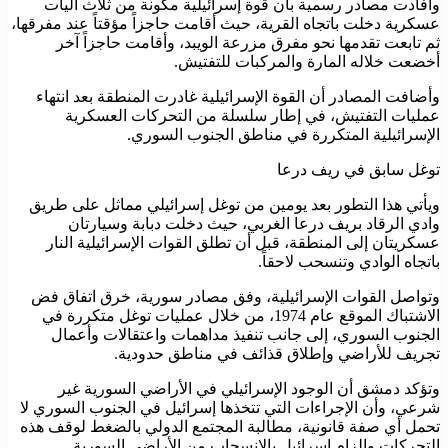
وأفادت مصادر رسمية بأن قوة إسرائيلية مكونة من ثلاث آليات
عسكرية دخلت باتجاه القرية، حيث أقامت حاجزاً مؤقتاً عند مفرقها،
ثم تابعت تقدمها نحو مفرق مزرعة الويبد، وأقامت حاجزاً آخر
أخضعت خلاله المارة والمركبات للتفتيش.
وأضافت المصادر أن القوة الإسرائيلية غادرت المنطقة بعد انتهاء
عمليات التفتيش، في إطار سلسلة من التحركات العسكرية
الإسرائيلية المتكررة في مناطق الجنوب السوري.
توغل سابق في ريف درعا
ويأتي هذا التطور بعد يومين من توغل إسرائيلي مماثل على طريق
وادي الرقاد بريف درعا الغربي، حيث دخلت دبابة وسيارتان
عسكريتان إلى المنطقة، قبل أن تطلق القوات الإسرائيلية النار
باتجاه الوادي وتنسحب لاحقاً.
وتواصل القوات الإسرائيلية، وفق مصادر سورية، خرق اتفاق فض
الاشتباك الموقع عام 1974، من خلال عمليات توغل متكررة في
الجنوب السوري، إلى جانب تنفيذ مداهمات واعتقالات وأعمال
تجريف للأراضي وإطلاق قذائف في مناطق حدودية.
وتؤكد دمشق أن الوجود الإسرائيلي في الأراضي السورية غير
شرعي، وأن الإجراءات التي تتخذها إسرائيل في الجنوب السوري لا
تحمل أي صفة قانونية، مطالبة المجتمع الدولي بالضغط لوقف هذه
التحركات وإلزام إسرائيل بالانسحاب من الأراضي السورية.