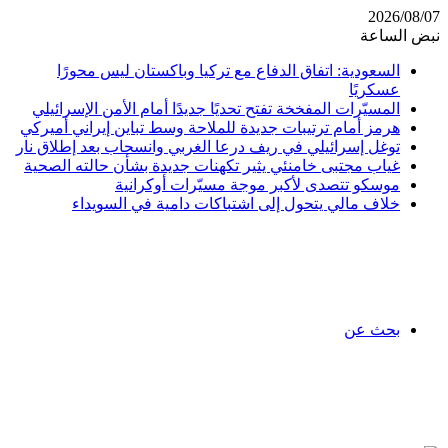
2026/08/07
نبض الساعة
السعودية: اتفاق الدفاع مع تركيا وباكستان ليس محورًا
عسكريًا
المسيّرات المفخخة تفتح تحديًا جديدًا أمام الأمن الإسرائيلي
هرمز أمام ترتيبات جديدة للملاحة وسط تباين إيراني أميركي
توغل إسرائيلي في ريف درعا الغربي وانسحاب بعد إطلاق نار
غياب مجتبى خامنئي يثير تكهنات جديدة بشأن حالته الصحية
موسكو تتصدى لأكبر موجة مسيّرات أوكرانية
خلاف مالي يتحول إلى اشتباكات دامية في السويداء
بحث عن