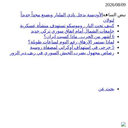
2026/08/09
نبض الساعة
الأوديسة يدخل نادي المليار ويصنع مجداً جديداً
لنولان
كييف تحت النار.. وموسكو تستهدف منشأة عسكرية
جامعات الشمال أمام اتفاق سوري تركي جديد
6 أشهر من الحرب.. ماذا كسبت إيران؟
لماذا يستمر الإرهاق رغم النوم لساعات طويلة؟
5 جرحى في استهداف أوكراني لمصفاة روسية
رصاص مجهول يضرب الجيش السوري في ريف دير الزور
بحث عن