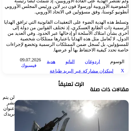
ولم تقتصر الهدية على القادة الأوروبيين، إذ شملت أيضاً رئيسة
المفوضية الأوروبية أورسولا فون دير لاين ورئيس المجلس الأوروبي
أنطونيو كوستا، وفق مسؤولين في الاتحاد الأوروبي.
وتسلط هذه الهدية الضوء على التعقيدات القانونية التي ترافق الهدايا
الرسمية ذات الطابع العسكري، إذ تختلف القوانين من دولة إلى
أخرى بشأن امتلاك الأسلحة أو إدخالها عبر الحدود. وفي العديد من
الدول، لا تُعامل مثل هذه الهدايا باعتبارها ممتلكات شخصية
للمسؤولين، بل تُسجل ضمن الممتلكات الرسمية وتخضع لإجراءات
خاصة تحدد كيفية الاحتفاظ بها أو عرضها.
09.07.2026
الوسوم
اردوغان
الناتو
هدية
فيسبوك
‫X
لينكدإن
مشاركة عبر البريد
طباعة
اترك تعليقاً
مقالات ذات صلة
لن يتم
نشر
عنوان
بريدك