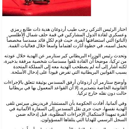
اختار الرئيس التركي رجب طيب أردوغان هدية ذات طابع رمزي
وعسكري لقادة الدول المشاركين في قمة حلف شمال الأطلسي
(الناتو) التي استضافتها أنقرة، حيث قدم لكل قائد مسدساً مخصصاً
يحمل اسمه، في خطوة أثارت اهتماماً واسعاً خلال فعاليات القمة.
وتحدث رئيس الوزراء البريطاني كير ستارمر عن الهدية خلال عودته
من تركيا، موضحاً أن القادة تلقوا مسدسات شخصية مرفقة بذخيرة،
لكنه أشار إلى أنه لم يصطحب الهدية معه إلى المملكة المتحدة
بسبب القوانين البريطانية التي تفرض قيوداً على إدخال الأسلحة.
وأوضح ستارمر أن أردوغان أرفق المسدس بوثيقة تتعلق بالإجراءات
القانونية الخاصة بتصديره، إلا أن القواعد المعمول بها في بريطانيا
حالت دون نقله خارج تركيا.
وفي ألمانيا، أفادت الحكومة بأن المستشار فريدريش ميرتس تلقى
الهدية نفسها، حيث جرى نقل المسدس إلى السفارة الألمانية في
أنقرة تمهيداً لاستكمال الإجراءات المطلوبة، قبل إدخاله ضمن
السجل الرسمي للهدايا التي يتلقاها المسؤولون.