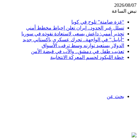
2026/08/07
نبض الساعة
“غزة صامتة” تلوح في كوبا
تسلل عبر الحدود.. إيران تعلن إحباط مخطط أمني
تحذير أممي: داعش يسعى لاستعادة نفوذه في سوريا
“أبابيل” في الواجهة.. تحرك عسكري باكستاني جديد
الدولار يستعيد توازنه وسط ترقب الأسواق
تعذيب طفل في دمشق.. والأب في قبضة الأمن
خطة الليكود لحسم المعركة الانتخابية
بحث عن