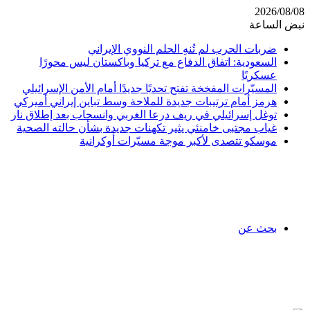
2026/08/08
نبض الساعة
ضربات الحرب لم تُنهِ الحلم النووي الإيراني
السعودية: اتفاق الدفاع مع تركيا وباكستان ليس محورًا
عسكريًا
المسيّرات المفخخة تفتح تحديًا جديدًا أمام الأمن الإسرائيلي
هرمز أمام ترتيبات جديدة للملاحة وسط تباين إيراني أميركي
توغل إسرائيلي في ريف درعا الغربي وانسحاب بعد إطلاق نار
غياب مجتبى خامنئي يثير تكهنات جديدة بشأن حالته الصحية
موسكو تتصدى لأكبر موجة مسيّرات أوكرانية
بحث عن