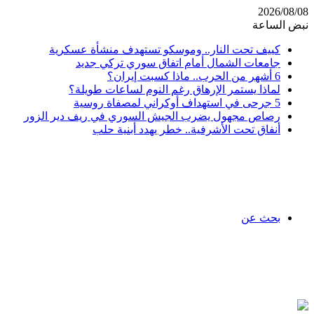
2026/08/08
نبض الساعة
كييف تحت النار.. وموسكو تستهدف منشأة عسكرية
جامعات الشمال أمام اتفاق سوري تركي جديد
6 أشهر من الحرب.. ماذا كسبت إيران؟
لماذا يستمر الإرهاق رغم النوم لساعات طويلة؟
5 جرحى في استهداف أوكراني لمصفاة روسية
رصاص مجهول يضرب الجيش السوري في ريف دير الزور
أنفاق تحت الأشرفية.. خطر يهدد أبنية حلب
بحث عن