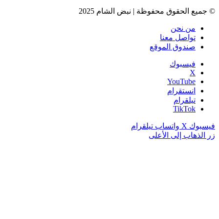
© جميع الحقوق محفوظة | نبض الشام 2025
من نحن
تواصل معنا
صندوق الموقع
فيسبوك
‫X
‫YouTube
انستقرام
تيلقرام
‫TikTok
فيسبوك
‫X
واتساب
تيلقرام
زر الذهاب إلى الأعلى