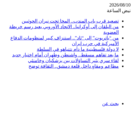
2026/08/10
نبض الساعة
تصعيد قرب باب المندب.. المخا تحت نيران الحوثيين
من البلقان إلى أوكرانيا.. الاتحاد الأوروبي يعيد رسم خريطة
العضوية
من “باتريوت” إلى “ثاد”.. استنزاف كبير لمنظومات الدفاع
الأميركية في حرب إيران
لا دولة فلسطينية ما دام نتنياهو في السلطة
ما بعد تفاهم مسقط.. واشنطن وطهران أمام اختبار جديد
لقاء سري يثير التساؤلات بين بزشكيان وخامنئي
مطاعم ومقاهٍ داخل قلعة دمشق.. الثقافة توضح
بحث عن