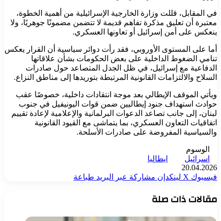
في المقابل، قللت وزارة الخارجية الإسرائيلية من أهمية الخطوة،
معتبرة أن تعليق مذكرة تفاهم قديمة لا تتضمن مضمونًا جوهريًا، ولا
ينعكس على أمن إسرائيل أو تعاونها العسكري.
أما على المستوى الأوروبي، فقد رأت دوائر سياسية أن القرار يعكس
تنامي الضغوط الداخلية على بعض الحكومات بشأن علاقاتها
الدفاعية مع إسرائيل، في ظل الجدل المتصاعد حول صادرات
السلاح والالتزامات القانونية المرتبطة بتوريدها إلى مناطق النزاع.
ويأتي الموقف الإيطالي بعد موجة انتقادات داخلية، خصوصًا عقب
حوادث استهداف جنود إيطاليين ضمن قوات اليونيفيل في جنوب
لبنان، إلى جانب تصاعد الدعوات البرلمانية والإعلامية لإعادة تقييم
اتفاقيات التعاون العسكري، بما يتماشى مع القيود القانونية
والسياسية المفروضة على صادرات الأسلحة.
الوسوم
اسرائيل
ايطاليا
20.04.2026
فيسبوك
‫X
لينكدإن
مشاركة عبر البريد
طباعة
مقالات ذات صلة