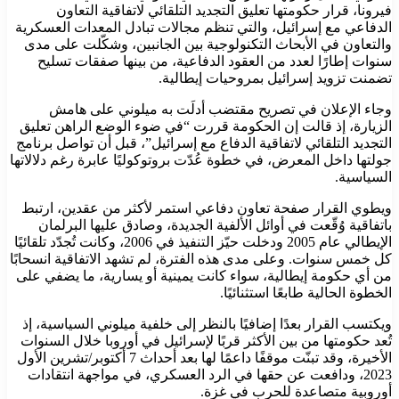
فيرونا، قرار حكومتها تعليق التجديد التلقائي لاتفاقية التعاون
الدفاعي مع إسرائيل، والتي تنظم مجالات تبادل المعدات العسكرية
والتعاون في الأبحاث التكنولوجية بين الجانبين، وشكّلت على مدى
سنوات إطارًا لعدد من العقود الدفاعية، من بينها صفقات تسليح
تضمنت تزويد إسرائيل بمروحيات إيطالية.
وجاء الإعلان في تصريح مقتضب أدلَت به ميلوني على هامش
الزيارة، إذ قالت إن الحكومة قررت “في ضوء الوضع الراهن تعليق
التجديد التلقائي لاتفاقية الدفاع مع إسرائيل”، قبل أن تواصل برنامج
جولتها داخل المعرض، في خطوة عُدّت بروتوكوليًا عابرة رغم دلالاتها
السياسية.
ويطوي القرار صفحة تعاون دفاعي استمر لأكثر من عقدين، ارتبط
باتفاقية وُقّعت في أوائل الألفية الجديدة، وصادق عليها البرلمان
الإيطالي عام 2005 ودخلت حيّز التنفيذ في 2006، وكانت تُجدّد تلقائيًا
كل خمس سنوات. وعلى مدى هذه الفترة، لم تشهد الاتفاقية انسحابًا
من أي حكومة إيطالية، سواء كانت يمينية أو يسارية، ما يضفي على
الخطوة الحالية طابعًا استثنائيًا.
ويكتسب القرار بعدًا إضافيًا بالنظر إلى خلفية ميلوني السياسية، إذ
تُعد حكومتها من بين الأكثر قربًا لإسرائيل في أوروبا خلال السنوات
الأخيرة، وقد تبنّت موقفًا داعمًا لها بعد أحداث 7 أكتوبر/تشرين الأول
2023، ودافعت عن حقها في الرد العسكري، في مواجهة انتقادات
أوروبية متصاعدة للحرب في غزة.