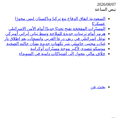
2026/08/07
نبض الساعة
السعودية: اتفاق الدفاع مع تركيا وباكستان ليس محورًا
عسكريًا
المسيّرات المفخخة تفتح تحديًا جديدًا أمام الأمن الإسرائيلي
هرمز أمام ترتيبات جديدة للملاحة وسط تباين إيراني أميركي
توغل إسرائيلي في ريف درعا الغربي وانسحاب بعد إطلاق نار
غياب مجتبى خامنئي يثير تكهنات جديدة بشأن حالته الصحية
موسكو تتصدى لأكبر موجة مسيّرات أوكرانية
خلاف مالي يتحول إلى اشتباكات دامية في السويداء
بحث عن