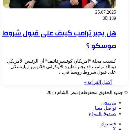
25.07.2025
0
189
هل يجبر ترامب كييف على قبول شروط
موسكو ؟
كشفت مجلة “أمريكان كونسيرفاتيف” أن الرئيس الأمريكي
دونالد ترامب قد يجبر نظيره الأوكراني فلاديمير زيلينسكي
على قبول شروط روسيا في…
أكمل القراءة »
© جميع الحقوق محفوظة | نبض الشام 2025
من نحن
تواصل معنا
صندوق الموقع
فيسبوك
‫X