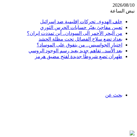
2026/08/10
نبض الساعة
خلف الهدوء.. تحركات إقليمية ضد إسرائيل
تعيين مفاجئ يغيّر حسابات الحرس الثوري
من البحر الأحمر إلى السودان.. أين تمددت إيران؟
بغداد تضع سلاح الفصائل تحت مظلة الحشد
اختبار الجواسيس.. من يتفوق على الموساد؟
بعد الأسد.. تفاهم جديد يعيد رسم الوجود الروسي
طهران تضع شروطًا جديدة لفتح مضيق هرمز
بحث عن