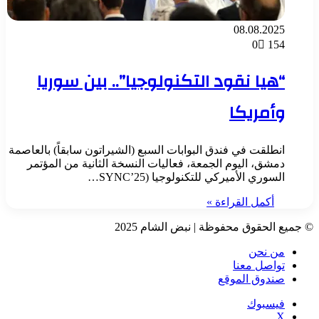
08.08.2025
0
154
“هيا نقود التكنولوجيا”.. بين سوريا
وأمريكا
انطلقت في فندق البوابات السبع (الشيراتون سابقاً) بالعاصمة
دمشق، اليوم الجمعة، فعاليات النسخة الثانية من المؤتمر
السوري الأميركي للتكنولوجيا (SYNC’25…
أكمل القراءة »
© جميع الحقوق محفوظة | نبض الشام 2025
من نحن
تواصل معنا
صندوق الموقع
فيسبوك
‫X