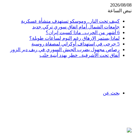
2026/08/08
نبض الساعة
كييف تحت النار.. وموسكو تستهدف منشأة عسكرية
جامعات الشمال أمام اتفاق سوري تركي جديد
6 أشهر من الحرب.. ماذا كسبت إيران؟
لماذا يستمر الإرهاق رغم النوم لساعات طويلة؟
5 جرحى في استهداف أوكراني لمصفاة روسية
رصاص مجهول يضرب الجيش السوري في ريف دير الزور
أنفاق تحت الأشرفية.. خطر يهدد أبنية حلب
بحث عن