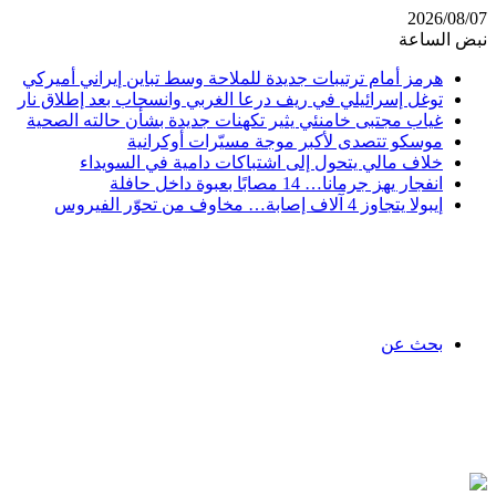
2026/08/07
نبض الساعة
هرمز أمام ترتيبات جديدة للملاحة وسط تباين إيراني أميركي
توغل إسرائيلي في ريف درعا الغربي وانسحاب بعد إطلاق نار
غياب مجتبى خامنئي يثير تكهنات جديدة بشأن حالته الصحية
موسكو تتصدى لأكبر موجة مسيّرات أوكرانية
خلاف مالي يتحول إلى اشتباكات دامية في السويداء
انفجار يهز جرمانا… 14 مصابًا بعبوة داخل حافلة
إيبولا يتجاوز 4 آلاف إصابة… مخاوف من تحوّر الفيروس
بحث عن