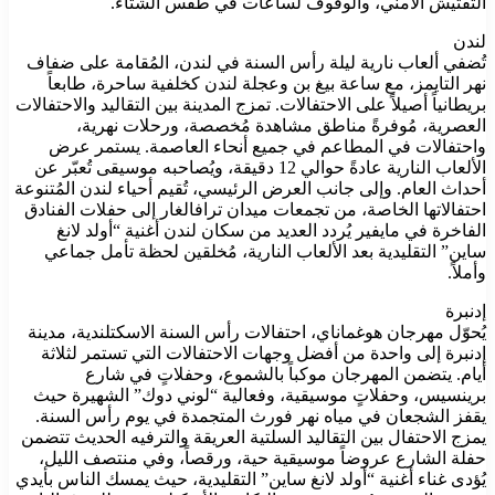
التفتيش الأمني، والوقوف لساعات في طقس الشتاء.
لندن
تُضفي ألعاب نارية ليلة رأس السنة في لندن، المُقامة على ضفاف
نهر التايمز، مع ساعة بيغ بن وعجلة لندن كخلفية ساحرة، طابعاً
بريطانياً أصيلاً على الاحتفالات. تمزج المدينة بين التقاليد والاحتفالات
العصرية، مُوفرةً مناطق مشاهدة مُخصصة، ورحلات نهرية،
واحتفالات في المطاعم في جميع أنحاء العاصمة. يستمر عرض
الألعاب النارية عادةً حوالي 12 دقيقة، ويُصاحبه موسيقى تُعبّر عن
أحداث العام. وإلى جانب العرض الرئيسي، تُقيم أحياء لندن المُتنوعة
احتفالاتها الخاصة، من تجمعات ميدان ترافالغار إلى حفلات الفنادق
الفاخرة في مايفير يُردد العديد من سكان لندن أغنية “أولد لانغ
ساين” التقليدية بعد الألعاب النارية، مُخلقين لحظة تأمل جماعي
وأملاً.
إدنبرة
يُحوّل مهرجان هوغماناي، احتفالات رأس السنة الاسكتلندية، مدينة
إدنبرة إلى واحدة من أفضل وجهات الاحتفالات التي تستمر لثلاثة
أيام. يتضمن المهرجان موكباً بالشموع، وحفلاتٍ في شارع
برينسيس، وحفلاتٍ موسيقية، وفعالية “لوني دوك” الشهيرة حيث
يقفز الشجعان في مياه نهر فورث المتجمدة في يوم رأس السنة.
يمزج الاحتفال بين التقاليد السلتية العريقة والترفيه الحديث تتضمن
حفلة الشارع عروضاً موسيقية حية، ورقصاً، وفي منتصف الليل،
يُؤدى غناء أغنية “أولد لانغ ساين” التقليدية، حيث يمسك الناس بأيدي