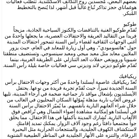
بعضهم البعض، مُجسدين روح التكاتف الأسكتلندية. تتطلب فعاليات
هوغماناي حجز تذاكر تُباع غالباً قبل أشهر، لذا يُنصح بالتخطيط
المُبكر.
طوكيو
تُقدّم طوكيو الغنية بالتناقضات والكنوز السياحية الجاذبة، مزيجاً
فريداً من التقاليد العريقة والاحتفالات العصرية، ما يجعلها واحدةً من
أغنى الوجهات الثقافية لقضاء رأس السنة تتمحور احتفالات المدينة
حول “هاتسومودي”، وهي أول زيارة للمعابد في العام، حيث يزور
الملايين معابد مثل معبد ميجي ومعبد سينسوجي. وتستضيف منطقتا
شيبويا وروپونغي حفلات العد التنازلي على الطريقة الغربية، بينما
تُقدّم طوكيو ديزني لاند وديزني سي فعاليات خاصة بليلة رأس السنة.
ريكيافيك
تُعدّ ريكيافيك عاصمة أيسلندا واحدةً من أكثر وجهات الاحتفال برأس
السنة الجديدة تميزاً، حيث تُقدّم تجربة فريدة من نوعها. يحتفل
الأيسلنديون بإشعال مواقد نار جماعية ضخمة في أرجاء المدينة، تليها
عروض ألعاب نارية مذهلة يُموّلها السكان المحليون في الغالب من
خلال شراء ألعابهم النارية بأنفسهم. ما يُميّز الاحتفال برأس السنة
في أيسلندا هو إمكانية مشاهدة أضواء الشمال وهي تُراقص فوق
الألعاب النارية. تُشارك المدينة بأكملها في هذا الاحتفال، مما يخلق
جواً مجتمعياً دافئاً رغم وجود آلاف الزوار. يمكنكِ تمديد إقامتكِ
لاستكشاف الكهوف الجليدية، والمنتجعات الحرارية مثل البحيرة
الزرقاء، والتنزه على الأنهار الجليدية في المناظر الطبيعية الشتوية