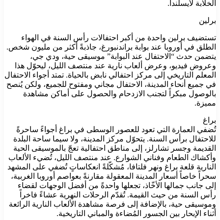
الخلابة لأيسلندا.
برلين
تستضيف برلين واحدة من أكبر احتفالات رأس السنة في الهواء
الطلق في أوروبا عند بوابة براندنبورغ، جاذبةً أكثر من مليون شخص.
يتضمن حدث “الاحتفال عند البوابة” موسيقى حية، ودي جي،
وعروض فيديو، وعرض ألعاب نارية عند منتصف الليل، ليحوّل هذا
المعلم التاريخي إلى مركز احتفالي نابض بالحياة. تمتد أجواء الاحتفال
في جميع أنحاء المدينة، الاحتفال مجاني ومفتوح للجميع، ولكن يُنصح
بالوصول مبكراً لتجنب الازدحام والحصول على أماكن مشاهدة
مميزة.
براغ
تُضفي العمارة التي تعود للعصور الوسطى في براغ أجواءً ساحرةً
للاحتفال برأس السنة. يتحوّل مركز المدينة، ولا سيما ساحة البلدة
القديمة وجسر تشارلز، إلى مناطق احتفالية تعجّ بالموسيقى الحية
وأكشاك الطعام وفناني الشوارع. عند منتصف الليل، تُضيء الألعاب
النارية قلعة براغ ونهر فلتافا، مُشكّلةً انعكاساتٍ تُضفي على المشهد
سحراً خاصاً أسعار المدينة المعقولة مقارنةً بعواصم أوروبا الغربية،
إلى جانب جمالها الأخّاذ، تجعلها واحدةً من أفضل الوجهات لقضاء
رأس السنة من حيث القيمة. تُقدّم الرحلات النهرية عشاءً فاخراً
وموسيقى حية، بالإضافة إلى فرصة مشاهدة الألعاب النارية الرائعة
أثناء الإبحار بين الجسور المُضاءة والمباني التاريخية.