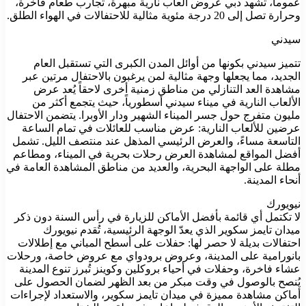
عموماً، تشهد دبي عروض ألعاب نارية مبهرة، تجارب طعام فاخرة،
وحرارة تصل إلى 20 درجة مئوية مثالية للاحتفالات في الهواء الطلق.
سيدني
تتميز سيدني بكونها من أوائل المدن الكبرى التي تستقبل العام
الجديد، مما يجعلها وجهة مثالية لمن يرغبون بالاحتفال مرتين عبر
مشاهدة العد التنازلي من مناطق زمنية أخرى لاحقاً يُعد عرض
الألعاب النارية في ميناء سيدني أسطورياً، حيث يتجمع أكثر من
مليون متفرج حول جسر الميناء الشهير ودار الأوبرا. يتضمن الاحتفال
عرضين للألعاب النارية: عرض مناسب للعائلات في تمام الساعة
التاسعة مساءً، والعرض الرئيسي المذهل عند منتصف الليل. تشمل
أفضل المواقع لمشاهدة العرض رحلات بحرية في الميناء، ومطاعم
مطلة على الواجهة البحرية، والعديد من مناطق المشاهدة العامة في
أنحاء المدينة.
نيويورك
لا تكتمل أي قائمة بأفضل الأماكن للزيارة في رأس السنة دون ذكر
ميدان تايمز سكوير الذي يعدّ الوجهة الرئيسية، تُقدم نيويورك
احتفالات بديلة لا حصر لها: حفلات على أسطح المباني مع إطلالات
بانورامية على المدينة، وعروض برودواي مع عروض خاصة، ورحلات
عشاء فاخرة، وحفلات في أحياء بروكلين وكوينز تُبرز تنوع المدينة
يُنصح بالوصول في وقت مبكر من بعد الظهر لضمان الحصول على
أماكن مشاهدة مميزة في ميدان تايمز سكوير، والاستعداد لإجراءات