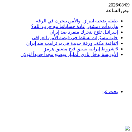
2026/08/09
نبض الساعة
طفلة ضحية ابتزاز.. والأمن يتحرك في الرقة
هل بدأت دمشق إعادة حساباتها مع حزب الله؟
إسرائيل تلوّح بتحرك منفرد ضد إيران
خلية مسيّرات تسقط في قبضة الأمن العراقي
اتفاقية مكة.. ورقة جديدة في يد ترامب ضد إيران
6 شروط إيرانية تسبق فتح مضيق هرمز
الأوديسة يدخل نادي المليار ويصنع مجداً جديداً لنولان
بحث عن