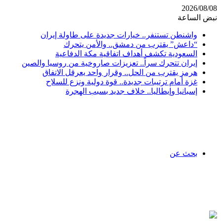
2026/08/08
نبض الساعة
واشنطن تستنفر.. خيارات جديدة على طاولة إيران
“داعش” يقترب من دمشق.. والأمن يتحرك
السعودية تكشف أهداف اتفاقية مكة الدفاعية
إيران تتحرك سراً.. تعزيزات صاروخية من روسيا والصين
هرمز يقترب من الحل.. وقرار واحد يعرقل الاتفاق
غزة أمام ترتيبات جديدة.. قوة دولية ونزع للسلاح
إسبانيا وإيطاليا.. خلاف جديد بسبب الهجرة
بحث عن