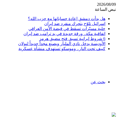
2026/08/09
نبض الساعة
هل بدأت دمشق إعادة حساباتها مع حزب الله؟
إسرائيل تلوّح بتحرك منفرد ضد إيران
خلية مسيّرات تسقط في قبضة الأمن العراقي
اتفاقية مكة.. ورقة جديدة في يد ترامب ضد إيران
6 شروط إيرانية تسبق فتح مضيق هرمز
الأوديسة يدخل نادي المليار ويصنع مجداً جديداً لنولان
كييف تحت النار.. وموسكو تستهدف منشأة عسكرية
بحث عن