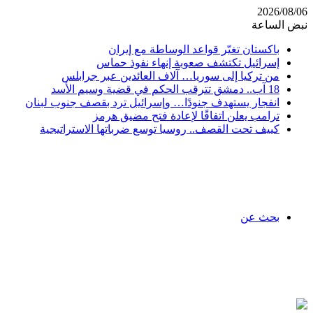
2026/08/06
نبض الساعة
باكستان تغيّر قواعد الوساطة مع إيران
إسرائيل تكتشف صعوبة إنهاء نفوذ حماس
من تركيا إلى سوريا… آلاف العائدين عبر جرابلس
18 آب.. دمشق تترقب الحكم في قضية وسيم الأسد
انفجار يستهدف جنودًا… وإسرائيل ترد بقصف جنوب لبنان
ترامب يعلن اتفاقًا لإعادة فتح مضيق هرمز
كييف تحت القصف.. روسيا توسع ضرباتها الاستراتيجية
بحث عن