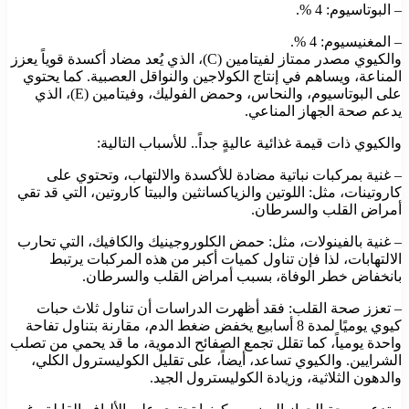
– البوتاسيوم: 4 %.
– المغنيسيوم: 4 %.
والكيوي مصدر ممتاز لفيتامين (C)، الذي يُعد مضاد أكسدة قوياً يعزز
المناعة، ويساهم في إنتاج الكولاجين والنواقل العصبية. كما يحتوي
على البوتاسيوم، والنحاس، وحمض الفوليك، وفيتامين (E)، الذي
يدعم صحة الجهاز المناعي.
والكيوي ذات قيمة غذائية عاليةٍ جداً.. للأسباب التالية:
– غنية بمركبات نباتية مضادة للأكسدة والالتهاب، وتحتوي على
كاروتينات، مثل: اللوتين والزياكسانثين والبيتا كاروتين، التي قد تقي
أمراض القلب والسرطان.
– غنية بالفينولات، مثل: حمض الكلوروجينيك والكافيك، التي تحارب
الالتهابات، لذا فإن تناول كميات أكبر من هذه المركبات يرتبط
بانخفاض خطر الوفاة، بسبب أمراض القلب والسرطان.
– تعزز صحة القلب: فقد أظهرت الدراسات أن تناول ثلاث حبات
كيوي يوميًا لمدة 8 أسابيع يخفض ضغط الدم، مقارنة بتناول تفاحة
واحدة يومياً، كما تقلل تجمع الصفائح الدموية، ما قد يحمي من تصلب
الشرايين. والكيوي تساعد، أيضاً، على تقليل الكوليسترول الكلي،
والدهون الثلاثية، وزيادة الكوليسترول الجيد.