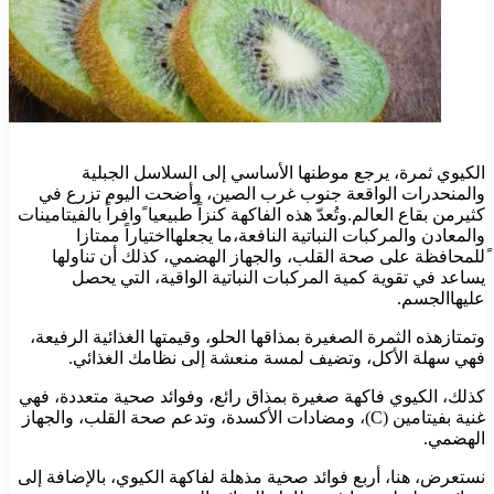
الكيوي ثمرة، يرجع موطنها الأساسي إلى السلاسل الجبلية
والمنحدرات الواقعة جنوب غرب الصين، وأضحت اليوم تزرع في
كثيرمن بقاع العالم.وتُعدّ هذه الفاكهة كنزاً طبيعيا ًوافراً بالفيتامينات
والمعادن والمركبات النباتية النافعة،ما يجعلهااختياراً ممتازا
ًللمحافظة على صحة القلب، والجهاز الهضمي، كذلك أن تناولها
يساعد في تقوية كمية المركبات النباتية الواقية، التي يحصل
عليهاالجسم.
وتمتازهذه الثمرة الصغيرة بمذاقها الحلو، وقيمتها الغذائية الرفيعة،
فهي سهلة الأكل، وتضيف لمسة منعشة إلى نظامك الغذائي.
كذلك، الكيوي فاكهة صغيرة بمذاق رائع، وفوائد صحية متعددة، فهي
غنية بفيتامين (C)، ومضادات الأكسدة، وتدعم صحة القلب، والجهاز
الهضمي.
نستعرض، هنا، أربع فوائد صحية مذهلة لفاكهة الكيوي، بالإضافة إلى