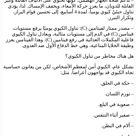
– تدعم صحة الجهاز الهضمي، كونها تحتوي على الألياف القابلة وغير
القابلة للذوبان، ما يعزز حركة الأمعاء، ويخفف الإمساك. لذا، يؤدي
تناول حبتَيْ كيوي يومياً، لمدة 4 أسابيع، إلى تحسين قوام البراز،
وتكرار التبرز.
– مصدر ممتاز لفيتامين (C): تناول الكيوي يوميًا يرفع مستويات
فيتامين (C) في الدم إلى مستويات مثالية، ويعادل تناول الكيوي
فاعلية المكملات الغذائية في رفع فيتامين (C). وهذا الفيتامين يعزز
وظيفة الخلايا المناعية، وهي خط الدفاع الأول ضد العدوى.
هل هناك مخاطر من تناول الكيوي؟
بشكل عام، الكيوي آمن لمعظم الأشخاص، لكن من يعانون حساسية
تجاه الكيوي قد يواجهون أعراضاً، مثل:
– حكة في الحلق.
– تورم اللسان.
– صعوبة في البلع.
– صفير أثناء التنفس.
– آلام في البطن.