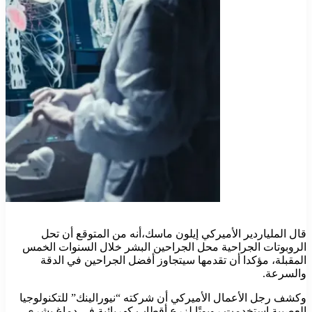
قال الملياردير الأميركي إيلون ماسك،أنه من المتوقع أن تحل
الروبوتات الجراحية محل الجراحين البشر خلال السنوات الخمس
المقبلة، مؤكدا أن تقدمها سيتجاوز أفضل الجراحين في الدقة
والسرعة.
وكشف رجل الأعمال الأميركي أن شركته “نيورالينك” للتكنولوجيا
العصبية استخدمت روبوتًا لزرع أقطاب كهربائية في دماغ بشري.