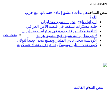
2026/08/09
نبض الساعة
هل بدأت دمشق إعادة حساباتها مع حزب
الله؟
إسرائيل تلوّح بتحرك منفرد ضد إيران
خلية مسيّرات تسقط في قبضة الأمن العراقي
اتفاقية مكة.. ورقة جديدة في يد ترامب ضد إيران
بحث عن
6 شروط إيرانية تسبق فتح مضيق هرمز
الأوديسة يدخل نادي المليار ويصنع مجداً جديداً لنولان
كييف تحت النار.. وموسكو تستهدف منشأة عسكرية
القائمة