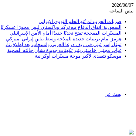
2026/08/07
نبض الساعة
ضربات الحرب لم تُنهِ الحلم النووي الإيراني
السعودية: اتفاق الدفاع مع تركيا وباكستان ليس محورًا عسكريًا
المسيّرات المفخخة تفتح تحديًا جديدًا أمام الأمن الإسرائيلي
هرمز أمام ترتيبات جديدة للملاحة وسط تباين إيراني أميركي
توغل إسرائيلي في ريف درعا الغربي وانسحاب بعد إطلاق نار
غياب مجتبى خامنئي يثير تكهنات جديدة بشأن حالته الصحية
موسكو تتصدى لأكبر موجة مسيّرات أوكرانية
بحث عن