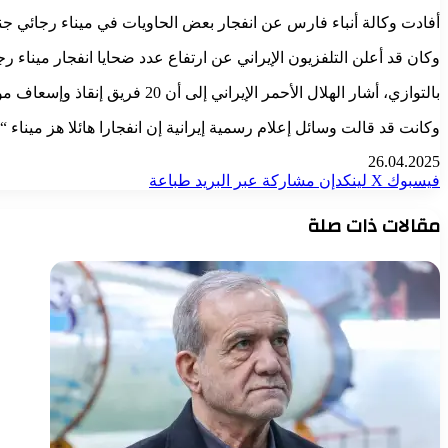
أفادت وكالة أنباء فارس عن انفجار بعض الحاويات في ميناء رجائي جنو
وكان قد أعلن التلفزيون الإيراني عن ارتفاع عدد ضحايا انفجار ميناء رجائي في بندر عباس إ
بالتوازي، أشار الهلال الأحمر الإيراني إلى أن 20 فريق إنقاذ وإسعاف موجودون في موقع الانفجار لتقديم المساعدة للمصابين.
وكانت قد قالت وسائل إعلام رسمية إيرانية إن انفجارا هائلا هز ميناء “ال
26.04.2025
فيسبوك
‫X
لينكدإن
مشاركة عبر البريد
طباعة
مقالات ذات صلة