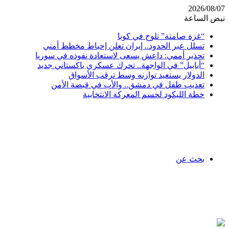
2026/08/07
نبض الساعة
“غزة صامتة” تلوح في كوبا
تسلل عبر الحدود.. إيران تعلن إحباط مخطط أمني
تحذير أممي: داعش يسعى لاستعادة نفوذه في سوريا
“أبابيل” في الواجهة.. تحرك عسكري باكستاني جديد
الدولار يستعيد توازنه وسط ترقب الأسواق
تعذيب طفل في دمشق.. والأب في قبضة الأمن
خطة الليكود لحسم المعركة الانتخابية
بحث عن