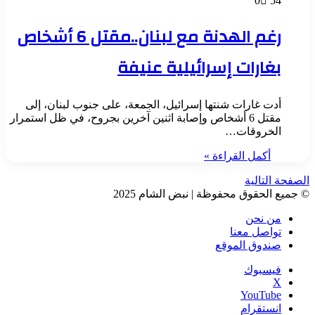
0
54
رغم الهدنة مع لبنان..مقتل 6 أشخاص
بغارات إسرائيلية عنيفة
أدت غارات شنتها إسرائيل، الجمعة، على جنوب لبنان، إلى
مقتل 6 أشخاص وإصابة اثنين آخرين بجروح، في ظل استمرار
الخروقات…
أكمل القراءة »
الصفحة التالية
© جميع الحقوق محفوظة | نبض الشام 2025
من نحن
تواصل معنا
صندوق الموقع
فيسبوك
‫X
‫YouTube
انستقرام