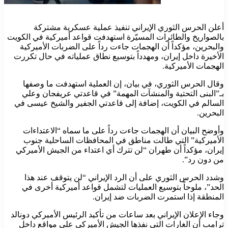
أعلن الحرس الثوري الإيراني تنفيذ عملية عسكرية مشتركة
بالصواريخ والطائرات المسيّرة استهدفت قواعد أميركية في الكويت
والبحرين، مؤكداً أن الهجمات جاءت رداً على الضربات الأميركية
الأخيرة داخل إيران، ومهدداً بتوسيع نطاق عملياته في حال تكررت
الهجمات الأميركية.
وقال الحرس الثوري، في بيان، إن العملية استهدفت ما وصفها
بـ”البنى التحتية والمنشآت المهمة” في قاعدتي عريفجان وعلي
السالم في الكويت، إضافة إلى قاعدتي الجفير والشيخ عيسى في
البحرين.
وأوضح البيان أن الهجمات جاءت رداً على ما سماه “الاعتداءات
الأميركية” التي طالت مناطق في المحافظات الساحلية جنوب
إيران، مؤكداً أن طهران “لن تترك أي اعتداء من الجيش الأميركي
من دون رد”.
وشدد الحرس الثوري على أن الرد الإيراني “لن يتوقف عند هذا
الحد”، ملوحاً بتوسيع العمليات لتشمل قواعد أميركية أخرى في
المنطقة إذا استمرت الضربات ضد إيران.
وجاء الإعلان الإيراني بعد ساعات من تأكيد الرئيس الأميركي دونالد
ترامب أن الغارات التي نفذها الجيش الأميركي على مواقع داخل