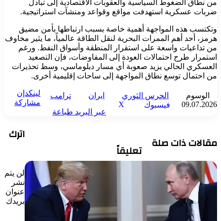
من نطاق الضغوط السياسية والعقوبات الاقتصادية إلى تبادل
ضربات عسكرية استهدفت مواقع وقواعد ومنشآت استراتيجية.
وتكتسب هذه المواجهة أهمية خاصة بسبب ارتباطها بأمن مضيق
هرمز، أحد أهم الممرات البحرية لنقل الطاقة عالمياً، ما يثير مخاوف
من تداعيات واسعة على استقرار المنطقة وأسواق النفط. ورغم
استمرار طرح احتمالات العودة إلى المفاوضات، فإن التصعيد
العسكري الحالي يزيد صعوبة أي مسار دبلوماسي، وسط تحذيرات
من احتمال توسع نطاق المواجهة إلى ساحات إقليمية أخرى.
لينكدإن
الوسوم
الحرس الثوري
ايران
ترامب
مشاركة
‫X
09.07.2026
فيسبوك
عبر البريد
طباعة
اترك
مقالات ذات صلة
تعليقاً
لن يتم
نشر
عنوان
بريدك