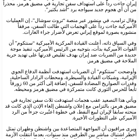
إيران جاءت رداً على استهداف سفن تجارية في مضيق هرمز، محذراً
من أن أي هجوم جديد سيواجه برد “أشد بكثير”.
وقال ترامب، في منشور عبر منصة “تروث سوشال”، إن العمليات
الأميركية جاءت رداً على الهجمات التي طالت السفن، مرفقاً
منشوره بصورة لموقع إيراني تعرض لأضرار جراء الغارات.
وفي السياق ذاته، أعلنت القيادة المركزية الأميركية “سنتكوم” أن
القوات الأميركية بدأت، بتوجيه من الرئيس الأميركي، تنفيذ موجة
جديدة من الضربات ضد إيران بهدف تقليص قدرتها على تهديد حرية
الملاحة في مضيق هرمز.
وأوضحت “سنتكوم” أن الضربات استهدفت أنظمة الدفاع الجوي
الإيرانية، وشبكات القيادة والسيطرة، ومحطات الرادار الساحلية،
وقدرات الصواريخ المضادة للسفن، إضافة إلى أكثر من 60 زورقاً
تابعاً للحرس الثوري كانت متمركزة في مضيق هرمز ومحيطه.
ويأتي هذا التصعيد عقب هجمات استهدفت ثلاث سفن تجارية في
مضيق هرمز، بالتزامن مع إعلان واشنطن إلغاء الإذن الذي كانت قد
منحته سابقاً لإيران لبيع النفط، في خطوة اعتُبرت جزءاً من الرد
الأميركي على التطورات الأخيرة.
ويرى مراقبون أن المواجهة المتصاعدة بين واشنطن وطهران تمثل
أخطر اشتباك مباشر بين الطرفين منذ سنوات، بعدما انتقلت الأزمة