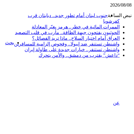
2026/08/08
نبض الساعة
جنوب لبنان أمام تطور جديد.. دبابتان قرب
كفرشوبا
الممرات المائية في خطر.. هرمز يغيّر المعادلة
الحوثيون يفتحون جبهة الطاقة.. مأرب في قلب التصعيد
العراق أمام اختبار السلاح.. ماذا تريد الفصائل؟
بحث
واشنطن تستنفر ضد إيبولا.. وفحوص إلزامية للمسافرين
واشنطن تستنفر.. خيارات جديدة على طاولة إيران
“داعش” يقترب من دمشق.. والأمن يتحرك
عن