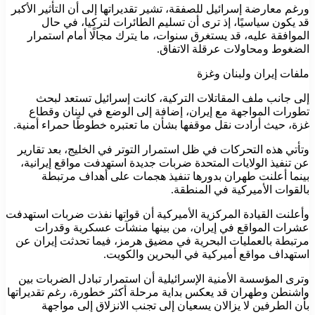
ورغم معارضة إسرائيل للصفقة، تشير تقديراتها إلى أن التأثير الأكبر
قد يكون سياسيًا، إذ ترى أن تسليم الطائرات لتركيا، في حال
الموافقة عليه، قد يستغرق سنوات، ما يترك مجالًا أمام استمرار
الضغوط ومحاولات عرقلة الاتفاق.
ملفات إيران ولبنان وغزة
إلى جانب ملف المقاتلات التركية، كانت إسرائيل تستعد لبحث
تطورات المواجهة مع إيران، إضافة إلى الوضع في لبنان وقطاع
غزة، حيث أرادت نقل موقفها بشأن ما تعتبره خطوطًا حمراء أمنية.
وتأتي هذه التحركات في ظل استمرار التوتر في الخليج، بعد تقارير
عن تنفيذ الولايات المتحدة ضربات جديدة استهدفت مواقع إيرانية،
بينما أعلنت طهران بدورها تنفيذ هجمات على أهداف مرتبطة
بالقوات الأميركية في المنطقة.
وأعلنت القيادة المركزية الأميركية أن قواتها نفذت ضربات استهدفت
عشرات المواقع في إيران، من بينها منشآت عسكرية وقدرات
مرتبطة بالعمليات البحرية في مضيق هرمز، فيما تحدثت إيران عن
استهداف مواقع أميركية في البحرين والكويت.
وترى المؤسسة الأمنية الإسرائيلية أن استمرار تبادل الضربات بين
واشنطن وطهران قد يعكس بداية مرحلة أكثر خطورة، رغم تقديراتها
بأن الطرفين لا يزالان يسعيان إلى تجنب الانزلاق إلى مواجهة