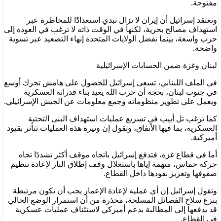
مفتوحة.
وتعتقد إسرائيل أن إيران لا تزال تبدي استعدادًا للمخاطرة عبر
استهداف مصالح بحرية، لكنها في الوقت ذاته لا ترغب في العودة إلى
حرب واسعة، بينما تفضل الولايات المتحدة إنهاء التصعيد عبر تسوية
واضحة.
لبنان وغزة ضمن الحسابات الإسرائيلية
في الملف اللبناني، تسعى إسرائيل للحصول على هامش تحرك أوسع
في جنوب لبنان، بحجة أن حزب الله يعيد بناء قدراته العسكرية
ويعمل على تطوير منظوماته وجمع معلومات عن الجيش الإسرائيلي.
كما ترغب تل أبيب في تسريع عمليات استهداف البنى التحتية
العسكرية، بما فيها الأنفاق، وتقول إن وتيرة هذه العمليات تتأثر بقيود
أميركية.
أما في قطاع غزة، فتدفع إسرائيل باتجاه موقف أكثر تشددًا تجاه
حركة حماس، متهمة إياها باستغلال وقف إطلاق النار لإعادة تنظيم
صفوفها وتعزيز نفوذها داخل القطاع.
وتقول إسرائيل إن أي عملية لإعادة الإعمار يجب أن تكون مرتبطة
بنزع سلاح الفصائل المسلحة، محذرة من أن استمرار الوضع الحالي
قد يدفعها إلى المطالبة بدعم أميركي لاستئناف عمليات عسكرية
في القطاع.