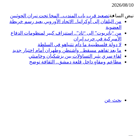
2026/08/10
نبض الساعة
تصعيد قرب باب المندب.. المخا تحت نيران الحوثيين
من البلقان إلى أوكرانيا.. الاتحاد الأوروبي يعيد رسم خريطة
العضوية
من “باتريوت” إلى “ثاد”.. استنزاف كبير لمنظومات الدفاع
الأميركية في حرب إيران
لا دولة فلسطينية ما دام نتنياهو في السلطة
ما بعد تفاهم مسقط.. واشنطن وطهران أمام اختبار جديد
لقاء سري يثير التساؤلات بين بزشكيان وخامنئي
مطاعم ومقاهٍ داخل قلعة دمشق.. الثقافة توضح
بحث عن