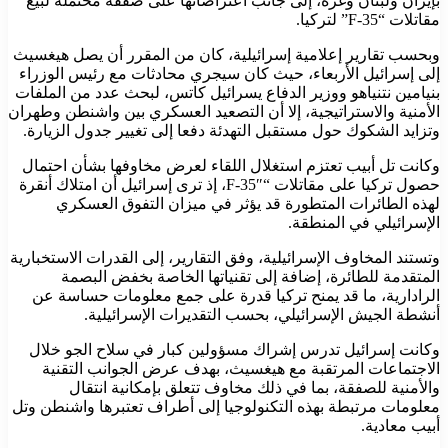
بإيران ولبنان وغزة، إلى جانب اعتراضاتها على صفقة محتملة لبيع
مقاتلات “F-35” لتركيا.
وبحسب تقارير إعلامية إسرائيلية، كان من المقرر أن يصل هيغسيث
إلى إسرائيل الأربعاء، حيث كان سيجري محادثات مع رئيس الوزراء
بنيامين نتنياهو ووزير الدفاع يسرائيل كاتس، لبحث عدد من الملفات
الأمنية والاستراتيجية، إلا أن التصعيد العسكري بين واشنطن وطهران
وتزايد الشكوك حول مستقبل التهدئة دفعا إلى تغيير جدول الزيارة.
وكانت تل أبيب تعتزم استغلال اللقاء لعرض مخاوفها بشأن احتمال
حصول تركيا على مقاتلات “F-35″، إذ ترى إسرائيل أن امتلاك أنقرة
لهذه الطائرات المتطورة قد يؤثر في ميزان التفوق العسكري
الإسرائيلي في المنطقة.
وتستند المخاوف الإسرائيلية، وفق التقارير، إلى القدرات الاستخبارية
المتقدمة للطائرة، إضافة إلى تقنياتها الخاصة بخفض البصمة
الرادارية، ما قد يمنح تركيا قدرة على جمع معلومات حساسة عن
أنشطة الجيش الإسرائيلي، بحسب التقديرات الإسرائيلية.
وكانت إسرائيل تدرس إشراك مسؤولين كبار في سلاح الجو خلال
الاجتماعات المرتقبة مع هيغسيث، بهدف عرض الجوانب التقنية
والأمنية للصفقة، بما في ذلك مخاوف تتعلق بإمكانية انتقال
معلومات مرتبطة بهذه التكنولوجيا إلى أطراف تعتبرها واشنطن وتل
أبيب معادية.