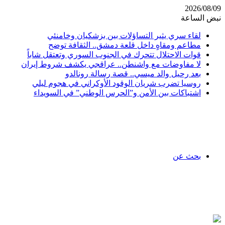
2026/08/09
نبض الساعة
لقاء سري يثير التساؤلات بين بزشكيان وخامنئي
مطاعم ومقاهٍ داخل قلعة دمشق.. الثقافة توضح
قوات الاحتلال تتحرك في الجنوب السوري وتعتقل شاباً
لا مفاوضات مع واشنطن.. عراقجي يكشف شروط إيران
بعد رحيل والد ميسي.. قصة رسالة رونالدو
روسيا تضرب شريان الوقود الأوكراني في هجوم ليلي
اشتباكات بين الأمن و”الحرس الوطني” في السويداء
بحث عن