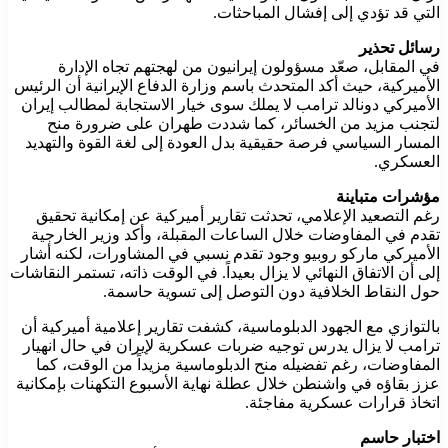
التي قد تؤدي إلى إفشال المباحثات.
رسائل تحذير
في المقابل، صعّد مسؤولون إيرانيون من لهجتهم تجاه الإدارة
الأميركية، حيث أكد المتحدث باسم وزارة الدفاع الإيرانية أن الرئيس
الأميركي دونالد ترامب لا يملك سوى خيار الاستجابة لمطالب إيران
لتجنب مزيد من الخسائر، كما شددت طهران على ضرورة منح
المسار السياسي فرصة حقيقية بدل العودة إلى لغة القوة والتهديد
العسكري.
مؤشرات متباينة
رغم التصعيد الإعلامي، تحدثت تقارير أميركية عن إمكانية تحقيق
تقدم في المفاوضات خلال الساعات المقبلة، وأكد وزير الخارجية
الأميركي ماركو روبيو وجود تقدم نسبي في المشاورات، لكنه أشار
إلى أن الاتفاق النهائي لا يزال بعيداً. في الوقت ذاته، تستمر النقاشات
حول النقاط الخلافية دون التوصل إلى تسوية حاسمة.
بالتوازي مع الجهود الدبلوماسية، كشفت تقارير إعلامية أميركية أن
ترامب لا يزال يدرس توجيه ضربات عسكرية لإيران في حال انهيار
المفاوضات، رغم تفضيله منح الدبلوماسية مزيداً من الوقت، كما
عزز بقاؤه في واشنطن خلال عطلة نهاية الأسبوع التكهنات بإمكانية
اتخاذ قرارات عسكرية مفاجئة.
اختبار حاسم