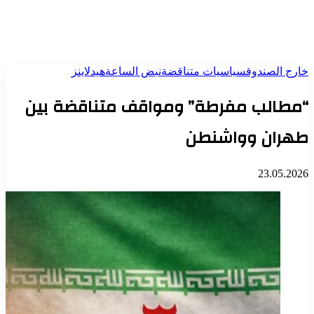
خارج الصندوق
سياسيات متناقضة
نبض الساعة
هيدلاينز
“مطالب مفرطة” ومواقف متناقضة بين
طهران وواشنطن
23.05.2026