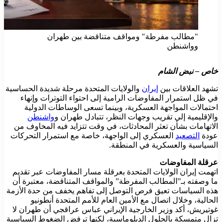
"مطالب مفرطة" ومواقف متناقضة بين طهران
وواشنطن
خاص – نبض الشام
تشهد العلاقات بين
إيران
والولايات المتحدة مرحلة شديدة الحساسية
في ظل استمرار المفاوضات الرامية إلى احتواء التوترات وإنهاء
احتمالات المواجهة العسكرية، وبينما تسعى الوساطات الدولية
والإقليمية إلى تقريب وجهات النظر، تتبادل طهران و
واشنطن
الاتهامات بشأن تعثر المحادثات، في وقت تتزايد فيه المخاوف من
عودة
التصعيد
العسكري إلى الواجهة، خاصة مع استمرار التحركات
السياسية والعسكرية في المنطقة.
عرقلة المفاوضات
اتهمت إيران الولايات المتحدة بعرقلة مسار المفاوضات عبر تقديم
ما وصفته بـ”المطالب المفرطة” والمواقف المتناقضة، معتبرة أن
هذه السياسات تعيق فرص التوصل إلى تفاهم يخفف من حدة الأزمة
الحالية، وخلال اتصال مع الأمين العام للأمم المتحدة أنطونيو
غوتيريش، أكد وزير الخارجية الإيراني عباس عراقجي أن طهران لا
تزال متمسكة بالحلول الدبلوماسية، لكنها ترفض الضغوط السياسية