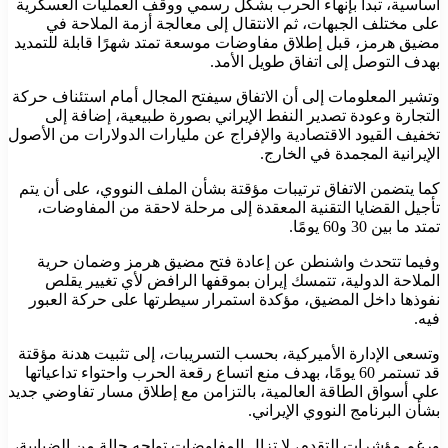
أساسية، تبدأ بإنهاء الحرب بشكل رسمي ووقف العمليات العسكرية
على مختلف الجبهات، ثم الانتقال إلى معالجة أزمة الملاحة في
مضيق هرمز، قبل إطلاق مفاوضات موسعة تمتد شهرًا قابلة للتمديد
بهدف التوصل إلى اتفاق طويل الأمد.
وتشير المعلومات إلى أن الاتفاق سيفتح المجال أمام استئناف حركة
التجارة وعودة تصدير النفط الإيراني بصورة طبيعية، إضافة إلى
تخفيف القيود الاقتصادية والإفراج عن مليارات الدولارات من الأصول
الإيرانية المجمدة في الخارج.
كما يتضمن الاتفاق ترتيبات مؤقتة بشأن الملف النووي، على أن يتم
تأجيل القضايا التقنية المعقدة إلى مرحلة لاحقة من المفاوضات،
تمتد ما بين 30 و60 يومًا.
وفيما تتحدث واشنطن عن إعادة فتح مضيق هرمز وضمان حرية
الملاحة الدولية، تتمسك إيران بموقفها الرافض لأي تغيير يقلص
نفوذها داخل المضيق، مؤكدة استمرار سيطرتها على حركة العبور
فيه.
وتسعى الإدارة الأميركية، بحسب التسريبات، إلى تثبيت هدنة مؤقتة
قد تستمر 60 يومًا، بهدف منع اتساع رقعة الحرب واحتواء تداعياتها
على أسواق الطاقة العالمية، بالتزامن مع إطلاق مسار تفاوضي جديد
بشأن البرنامج النووي الإيراني.
ورغم مؤشرات التقدم، لا تزال المفاوضات تواجه حالة من الضبابية،