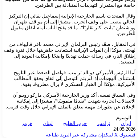
خاصة مع استمرار التهديدات المتبادلة بين الطرفين.
وقال المتحدث باسم الخارجية الإيرانية إسماعيل بقائي إن التركيز
الحالي ينصب على وقف الحرب، مشيرًا إلى أن مواقف طهران
وواشنطن “باتت أكثر تقاربًا”، ما قد يفتح الباب أمام اتفاق مقبول
للطرفين.
في المقابل، صعّد رئيس البرلمان الإيراني محمد باقر قاليباف من
لهجته، مؤكدًا أن القوات الإيرانية استعادت جاهزيتها خلال فترة وقف
إطلاق النار، في رسالة حملت تهديدًا واضحًا بإمكانية العودة إلى
التصعيد.
أما الرئيس الأميركي دونالد ترامب، فواصل الضغط عبر التلويح
باستئناف الهجمات إذا لم يتم التوصل إلى اتفاق يحقق المطالب
الأميركية، مؤكدًا أن الخيار العسكري لا يزال مطروحًا بقوة.
وفي السياق نفسه، أكد وزير الخارجية الأميركي ماركو روبيو أن
الاتصالات الجارية شهدت “تقدمًا ملموسًا”، مشيرًا إلى إمكانية
الإعلان عن تطورات مهمة تتعلق بالملف الإيراني خلال وقت قريب.
الوسوم
ايران
ترامب
حرب الخليج
لبنان
هرمز
24.05.2026
فيسبوك
‫X
لينكدإن
مشاركة عبر البريد
طباعة