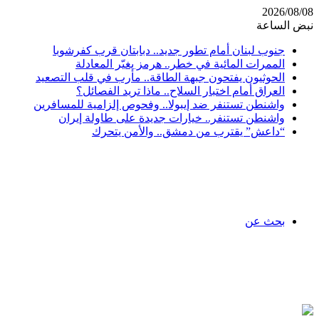
2026/08/08
نبض الساعة
جنوب لبنان أمام تطور جديد.. دبابتان قرب كفرشوبا
الممرات المائية في خطر.. هرمز يغيّر المعادلة
الحوثيون يفتحون جبهة الطاقة.. مأرب في قلب التصعيد
العراق أمام اختبار السلاح.. ماذا تريد الفصائل؟
واشنطن تستنفر ضد إيبولا.. وفحوص إلزامية للمسافرين
واشنطن تستنفر.. خيارات جديدة على طاولة إيران
“داعش” يقترب من دمشق.. والأمن يتحرك
بحث عن