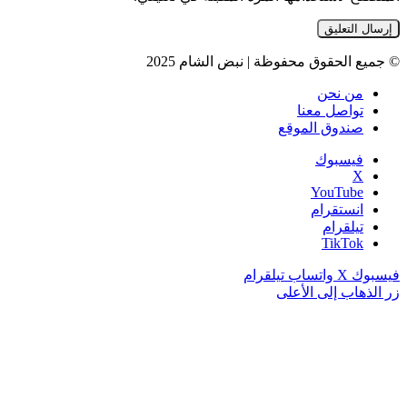
© جميع الحقوق محفوظة | نبض الشام 2025
من نحن
تواصل معنا
صندوق الموقع
فيسبوك
‫X
‫YouTube
انستقرام
تيلقرام
‫TikTok
فيسبوك
‫X
واتساب
تيلقرام
زر الذهاب إلى الأعلى