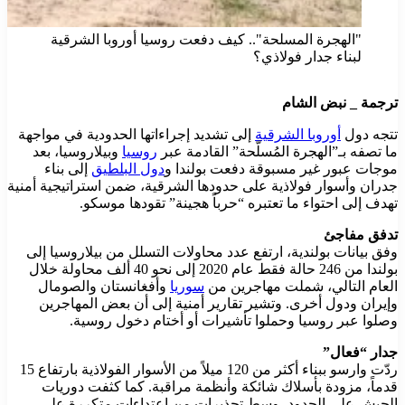
"الهجرة المسلحة".. كيف دفعت روسيا أوروبا الشرقية
لبناء جدار فولاذي؟
ترجمة _ نبض الشام
تتجه دول
أوروبا الشرقية
إلى تشديد إجراءاتها الحدودية في مواجهة
ما تصفه بـ”الهجرة المُسلّحة” القادمة عبر
روسيا
وبيلاروسيا، بعد
موجات عبور غير مسبوقة دفعت بولندا و
دول البلطيق
إلى بناء
جدران وأسوار فولاذية على حدودها الشرقية، ضمن استراتيجية أمنية
تهدف إلى احتواء ما تعتبره “حرباً هجينة” تقودها موسكو.
تدفق مفاجئ
وفق بيانات بولندية، ارتفع عدد محاولات التسلل من بيلاروسيا إلى
بولندا من 246 حالة فقط عام 2020 إلى نحو 40 ألف محاولة خلال
العام التالي، شملت مهاجرين من
سوريا
وأفغانستان والصومال
وإيران ودول أخرى. وتشير تقارير أمنية إلى أن بعض المهاجرين
وصلوا عبر روسيا وحملوا تأشيرات أو أختام دخول روسية.
جدار “فعال”
ردّت وارسو ببناء أكثر من 120 ميلاً من الأسوار الفولاذية بارتفاع 15
قدماً، مزودة بأسلاك شائكة وأنظمة مراقبة. كما كثفت دوريات
الجيش على الحدود، وسط تحذيرات من اعتداءات متكررة على