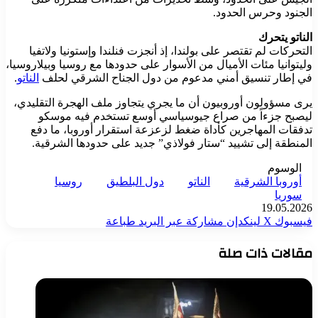
الجنود وحرس الحدود.
الناتو يتحرك
التحركات لم تقتصر على بولندا، إذ أنجزت فنلندا وإستونيا ولاتفيا
وليتوانيا مئات الأميال من الأسوار على حدودها مع روسيا وبيلاروسيا،
في إطار تنسيق أمني مدعوم من دول الجناح الشرقي لحلف
الناتو
.
يرى مسؤولون أوروبيون أن ما يجري يتجاوز ملف الهجرة التقليدي،
ليصبح جزءاً من صراع جيوسياسي أوسع تستخدم فيه موسكو
تدفقات المهاجرين كأداة ضغط لزعزعة استقرار أوروبا، ما دفع
المنطقة إلى تشييد “ستار فولاذي” جديد على حدودها الشرقية.
الوسوم
أوروبا الشرقية
الناتو
دول البلطيق
روسيا
سوريا
19.05.2026
فيسبوك
‫X
لينكدإن
مشاركة عبر البريد
طباعة
مقالات ذات صلة