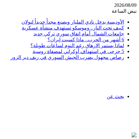
2026/08/09
نبض الساعة
الأوديسة يدخل نادي المليار ويصنع مجداً جديداً لنولان
كييف تحت النار.. وموسكو تستهدف منشأة عسكرية
جامعات الشمال أمام اتفاق سوري تركي جديد
6 أشهر من الحرب.. ماذا كسبت إيران؟
لماذا يستمر الإرهاق رغم النوم لساعات طويلة؟
5 جرحى في استهداف أوكراني لمصفاة روسية
رصاص مجهول يضرب الجيش السوري في ريف دير الزور
بحث عن