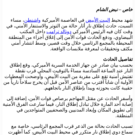
خاص – نبض الشام
شهد محيط
البيت الأبيض
في العاصمة الأميركية
واشنطن
، مساء
السبت، حادث إطلاق نار أثار حالة من التوتر والاستنفار الأمني، في
وقت كان فيه الرئيس الأميركي
دونالد ترامب
داخل المكتب
البيضاوي، ودفع الحادث قوات الأمن إلى إغلاق أجزاء من المنطقة
المحيطة بالمجمع الرئاسي خلال وقت قصير، وسط انتشار أمني
مكثف وتحقيقات لمعرفة ملابسات الواقعة.
تفاصيل الحادث
بحسب بيان صادر عن جهاز الخدمة السرية الأميركي، وقع إطلاق
النار عند الساعة السادسة مساءً بالتوقيت المحلي قرب نقطة
تفتيش أمنية تقع على مقربة من البيت الأبيض، وأوضحت المعطيات
الأولية أن شاباً اقترب من عناصر الأمن قبل أن يخرج سلاحاً نارياً من
حقيبة كانت بحوزته ويبدأ بإطلاق النار باتجاههم.
وأسفر الحادث عن مقتل المهاجم برصاص قوات الأمن، إضافة إلى
إصابة أحد المارة خلال تبادل إطلاق النار، فيما سارعت الفرق الأمنية
إلى تطويق المكان وإبعاد المدنيين والصحفيين المتواجدين في
المنطقة.
تسبب الحادث بحالة من الذعر قرب المجمع الرئاسي، خاصة مع
سماع دوي إطلاق نار متكرر في محيط البيت الأبيض، كما أظهرت