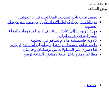
2026/08/10
نبض الساعة
تصعيد قرب باب المندب.. المخا تحت نيران الحوثيين
من البلقان إلى أوكرانيا.. الاتحاد الأوروبي يعيد رسم خريطة
العضوية
من “باتريوت” إلى “ثاد”.. استنزاف كبير لمنظومات الدفاع
الأميركية في حرب إيران
لا دولة فلسطينية ما دام نتنياهو في السلطة
ما بعد تفاهم مسقط.. واشنطن وطهران أمام اختبار جديد
لقاء سري يثير التساؤلات بين بزشكيان وخامنئي
مطاعم ومقاهٍ داخل قلعة دمشق.. الثقافة توضح
بحث عن