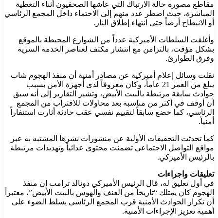
مقاطع مصورة حالة الارتباك التي عاشها الصحفيون أثناء التغطية
المباشرة، حيث اضطر عدد منهم إلى الاحتماء داخل المجمع الرئاسي
أو الانبطاح أرضاً حتى انتهاء إطلاق النار.
وأغلقت السلطات الأميركية عدداً من الشوارع المحيطة بالموقع
بشكل مؤقت، بالتزامن مع انتشار مكثف لعناصر الخدمة السرية
وفرق الطوارئ.
نقلت وسائل إعلام أميركية عن مصادر أمنية أن منفذ الهجوم شاب
يبلغ من العمر 21 عاماً، وكان معروفاً لدى أجهزة الأمن بسبب
حوادث سابقة مرتبطة بالبيت الأبيض، وتشير التقارير إلى أنه سبق
أن أوقف في أكثر من مناسبة بعد محاولات للاقتراب من المجمع
الرئاسي، كما خضع سابقاً لتقييم نفسي عقب حادثة أثارت استنفاراً
أمنياً.
كما تحدثت التحقيقات الأولية عن منشورات نشرها المشتبه به عبر
مواقع التواصل الاجتماعي تضمنت محتوى عدائياً وتهديدات مرتبطة
بالرئيس الأميركي.
تعليقات واجراءات
في أول تعليق له، قال الرئيس الأميركي دونالد ترامب إن منفذ
الهجوم كان يمتلك “تاريخاً من العنف والهوس بالبيت الأبيض”، معتبراً
أن تكرار الحوادث الأمنية قرب المجمع الرئاسي يسلط الضوء على
أهمية تعزيز الإجراءات الأمنية.