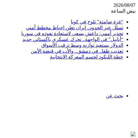
2026/08/07
نبض الساعة
“غزة صامتة” تلوح في كوبا
تسلل عبر الحدود.. إيران تعلن إحباط مخطط أمني
تحذير أممي: داعش يسعى لاستعادة نفوذه في سوريا
“أبابيل” في الواجهة.. تحرك عسكري باكستاني جديد
الدولار يستعيد توازنه وسط ترقب الأسواق
تعذيب طفل في دمشق.. والأب في قبضة الأمن
خطة الليكود لحسم المعركة الانتخابية
بحث عن