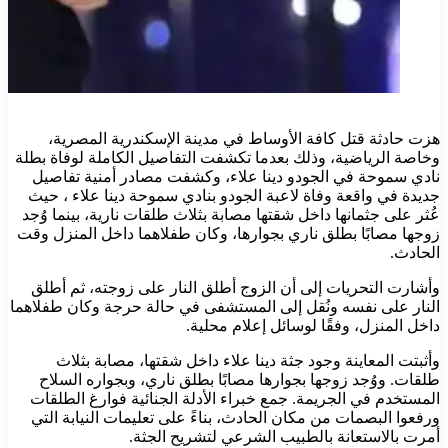
هزت حادثة قتل كافة الأوساط في مدينة الإسكندرية المصرية،
وخاصة الرياضية، وذلك بعدما تكشفت التفاصيل الكاملة لوفاة بطلة
نادي سموحة في الجودو دينا علاء، وكشفت مصادر أمنية تفاصيل
جديدة في واقعة وفاة لاعبة الجودو بنادي سموحة دينا علاء ، حيث
عُثر على جثمانها داخل شقتها مصابة بثلاث طلقات نارية، بينما وُجد
زوجها مصابًا بطلق ناري بجوارها، وكان طفلاهما داخل المنزل وقت
الحادث.
وأشارت التحريات إلى أن الزوج أطلق النار على زوجته، ثم أطلق
النار على نفسه ونُقل إلى المستشفى في حالة حرجة وكان طفلاهما
داخل المنزل، وفقًا لوسائل إعلام محلية.
وأثبتت المعاينة وجود جثة دينا علاء داخل شقتها، مصابة بثلاث
طلقات. ووُجد زوجها بجوارها مصابًا بطلق ناري، وبجواره السلاح
المستخدم في الجريمة. جمع خبراء الأدلة الجنائية فوارغ الطلقات
ورفعوا البصمات من مكان الحادث، بناءً على تعليمات النيابة التي
أمرت بالاستعانة بالطبيب الشرعي لتشريح الجثة.