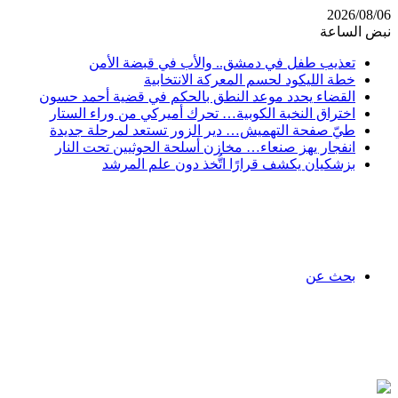
2026/08/06
نبض الساعة
تعذيب طفل في دمشق.. والأب في قبضة الأمن
خطة الليكود لحسم المعركة الانتخابية
القضاء يحدد موعد النطق بالحكم في قضية أحمد حسون
اختراق النخبة الكوبية… تحرك أميركي من وراء الستار
طيّ صفحة التهميش… دير الزور تستعد لمرحلة جديدة
انفجار يهز صنعاء… مخازن أسلحة الحوثيين تحت النار
بزشكيان يكشف قرارًا اتُّخذ دون علم المرشد
بحث عن