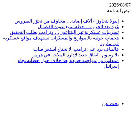
2026/08/07
نبض الساعة
إيبولا يتجاوز 4 آلاف إصابة… مخاوف من تحوّر الفيروس
غزة بعد الحرب… خطة لمنع عودة الفصائل
تسريبات عسكرية تهز البنتاغون… وترامب يطلب التحقيق
هجمات حوثية بالصواريخ والمسيّرات تستهدف مواقع عسكرية
في مأرب
قاليباف يرد على ترامب: لا نحتاج استعراضات
بلا رسوم.. اتفاق جديد لإدارة الملاحة في هرمز
ممداني في مواجهة جديدة بعد خلاف حول خطابه تجاه
إسرائيل
بحث عن