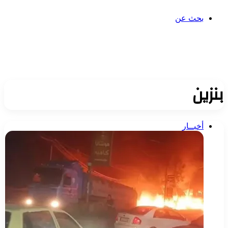
بحث عن
بنزين
أخبــار