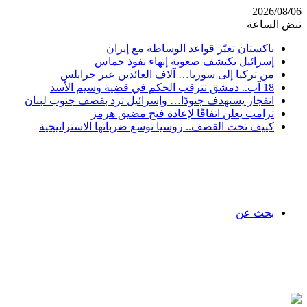
2026/08/06
نبض الساعة
باكستان تغيّر قواعد الوساطة مع إيران
إسرائيل تكتشف صعوبة إنهاء نفوذ حماس
من تركيا إلى سوريا… آلاف العائدين عبر جرابلس
18 آب.. دمشق تترقب الحكم في قضية وسيم الأسد
انفجار يستهدف جنودًا… وإسرائيل ترد بقصف جنوب لبنان
ترامب يعلن اتفاقًا لإعادة فتح مضيق هرمز
كييف تحت القصف.. روسيا توسع ضرباتها الاستراتيجية
بحث عن