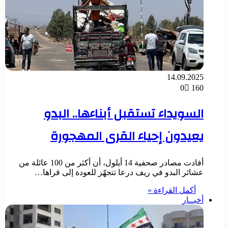
14.09.2025
0
160
السويداء تستقبل أبناءها.. البدو
يعيدون إحياء القرى المهجورة
أفادت مصادر صحفية 14 أيلول، أن أكثر من 100 عائلة من
عشائر البدو في ريف درعا تتجهّز للعودة إلى قراها…
أكمل القراءة »
أخبــار