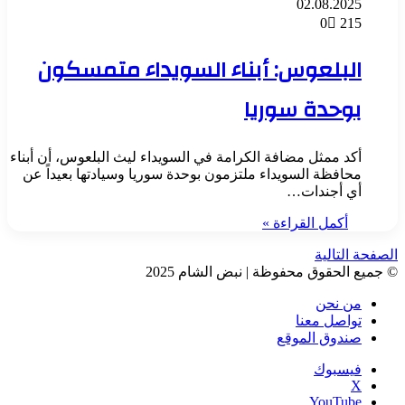
02.08.2025
0
215
البلعوس: أبناء السويداء متمسكون
بوحدة سوريا
أكد ممثل مضافة الكرامة في السويداء ليث البلعوس، أن أبناء
محافظة السويداء ملتزمون بوحدة سوريا وسيادتها بعيداً عن
أي أجندات…
أكمل القراءة »
الصفحة التالية
© جميع الحقوق محفوظة | نبض الشام 2025
من نحن
تواصل معنا
صندوق الموقع
فيسبوك
‫X
‫YouTube