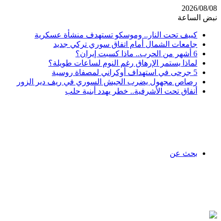
2026/08/08
نبض الساعة
كييف تحت النار.. وموسكو تستهدف منشأة عسكرية
جامعات الشمال أمام اتفاق سوري تركي جديد
6 أشهر من الحرب.. ماذا كسبت إيران؟
لماذا يستمر الإرهاق رغم النوم لساعات طويلة؟
5 جرحى في استهداف أوكراني لمصفاة روسية
رصاص مجهول يضرب الجيش السوري في ريف دير الزور
أنفاق تحت الأشرفية.. خطر يهدد أبنية حلب
بحث عن