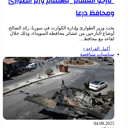
“نازحو العشائر” باهتمام وزير الطوارئ
ومحافظ درعا
بحث وزير الطوارئ وإدارة الكوارث في سوريا، رائد الصالح،
أوضاع النازحين من عشائر محافظة السويداء، وذلك خلال
لقاءه مع محافظ…
أكمل القراءة »
سياسيات متناقضة
04.08.2025