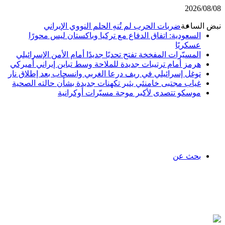
2026/08/08
نبض الساعة
ضربات الحرب لم تُنهِ الحلم النووي الإيراني
السعودية: اتفاق الدفاع مع تركيا وباكستان ليس محورًا
عسكريًا
المسيّرات المفخخة تفتح تحديًا جديدًا أمام الأمن الإسرائيلي
هرمز أمام ترتيبات جديدة للملاحة وسط تباين إيراني أميركي
توغل إسرائيلي في ريف درعا الغربي وانسحاب بعد إطلاق نار
غياب مجتبى خامنئي يثير تكهنات جديدة بشأن حالته الصحية
موسكو تتصدى لأكبر موجة مسيّرات أوكرانية
بحث عن