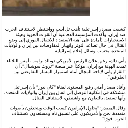
كشفت مصادر إسرائيلية تأهب تل أبيب وواشنطن لاستئناف الحرب
ضد إيران، وأكدت المؤسسة الدفاعية أن القوات الجوية وهيئة
الاستخبارات (أمان) على أهبة الاستعداد للانتقال الفوري إلى وضع
القتال في حال تصاعد التوتر وانهيار المفاوضات بين إيران والولايات
المتحدة، بحسب وسائل إعلام إسرائيلية.
يأتي ذلك، رغم إعلان الرئيس الأمريكي دونالد ترامب، أمس الثلاثاء،
تمديد الهدنة مع إيران، مؤكدًا عبر منصة “تروث سوشيال”، أن
“القرار يأتي لإتاحة المجال أمام استمرار المسار التفاوضي بين
الطرفين”.
وأفاد مصدر أمني رفيع المستوى لقناة “كان نيوز” بأن إسرائيل
متشككة في إمكانية التوصل إلى اتفاق بين إيران والولايات المتحدة،
وأنها تستعد، بالتعاون مع واشنطن، لاستئناف القتال.
وقال المصدر: “يحاول الإيرانيون كسب الوقت ويتحدثون بأصوات
متعددة. نحن والأمريكيون على تنسيق تام ومستعدون لاستئناف
الحرب فورًا”.