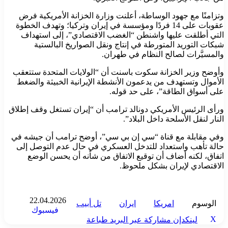
وتزامنًا مع جهود الوساطة، أعلنت وزارة الخزانة الأمريكية فرض
عقوبات على 14 فردًا ومؤسسة في إيران وتركيا؛ وتهدف الخطوة
التي أطلقت عليها واشنطن “الغضب الاقتصادي”، إلى استهداف
شبكات التوريد المتورطة في إنتاج ونقل الصواريخ البالستية
والمسيَّرات لصالح النظام في طهران.
وأوضح وزير الخزانة سكوت باسنت أن “الولايات المتحدة ستتعقب
الأموال وتستهدف من يدعمون الأنشطة الإيرانية الخبيثة والضغط
على أسواق الطاقة”، على حد قوله.
ورأى الرئيس الأمريكي دونالد ترامب أن “إيران تستغل وقف إطلاق
النار لنقل الأسلحة داخل البلاد”.
وفي مقابلة مع قناة “سي إن بي سي”، أوضح ترامب أن جيشه في
حالة تأهب واستعداد للتدخل العسكري في حال عدم التوصل إلى
اتفاق، لكنه أضاف أن توقيع الاتفاق من شأنه أن يحسن الوضع
الاقتصادي لإيران بشكل ملحوظ.
22.04.2026
الوسوم
امريكا
ايران
تل أبيب
فيسبوك
‫X
لينكدإن
مشاركة عبر البريد
طباعة