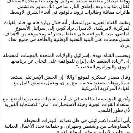
ووفقًا لمصادر مطلعة، تستعد إسرائيل والولايات المتحدة لاستئناف
القتال منذ بدء وقف إطلاق النار، بما في ذلك مناورات تشمل
طائرات مقاتلة وطائرات تزويد بالوقود في أنحاء الشرق الأوسط.
ونقلت القناة العبرية عن المصادر أنه خلال زيارة قام بها قائد القيادة
المركزية الأمريكية، الأدميرال براد كوبر، إلى إسرائيل الأسبوع
الماضي، تمت الموافقة على خطط مشتركة ومجموعة من الأهداف،
تشمل هجمات على البنية التحتية الوطنية والطاقة في جميع أنحاء
إيران.
وبحسب القناة، تهدف إسرائيل والولايات المتحدة بالهجمات المحتملة
إلى “زيادة الضغط على إيران للموافقة على التخلي عن برنامجها
النووي واليورانيوم المخصب”.
وقال مصدر عسكري لموقع “واللا” إن الجيش الإسرائيلي يستعد
لسيناريوهات تصعيد محتملة مع إيران، ويعمل بتنسيق كامل مع
القيادة المركزية الأمريكية.
وتُجري المؤسسة الدفاعية في تل أبيب تقييمات مستمرة للوضع، مع
استعداد القوات الجوية وهيئة الاستخبارات “أمان” للاستجابة الفورية
لأي تطور إقليمي.
يأتي التأهب الإسرائيلي في ظل تصاعد التوترات المحيطة
بالمفاوضات بين واشنطن وطهران، واحتمالية تجدد الأعمال العدائية
من جانب الإيرانيين، وفق الموقع العبري.