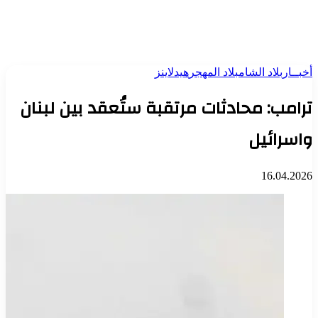
أخبــار
بلاد الشام
بلاد المهجر
هيدلاينز
ترامب: محادثات مرتقبة ستُعقد بين لبنان
واسرائيل
16.04.2026