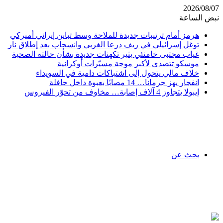
2026/08/07
نبض الساعة
هرمز أمام ترتيبات جديدة للملاحة وسط تباين إيراني أميركي
توغل إسرائيلي في ريف درعا الغربي وانسحاب بعد إطلاق نار
غياب مجتبى خامنئي يثير تكهنات جديدة بشأن حالته الصحية
موسكو تتصدى لأكبر موجة مسيّرات أوكرانية
خلاف مالي يتحول إلى اشتباكات دامية في السويداء
انفجار يهز جرمانا… 14 مصابًا بعبوة داخل حافلة
إيبولا يتجاوز 4 آلاف إصابة… مخاوف من تحوّر الفيروس
بحث عن