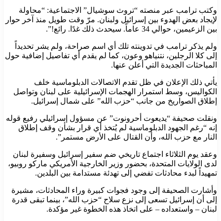
وكتب ترامب عبر منصته “تروث سوشيال” الاجتماعية: “محاولة
لإيجاد بعض الهدوء بين إسرائيل ولبنان. مرّ وقت طويل منذ آخر حوار
بين الزعيمين، حوالي 34 عاماً. سيحدث ذلك غدًا. رائع!”.
ولم يذكر ترامب في تدوينته تلك أي اسم صراحة، ولم يشر تحديداً
إلى كلا الرجلين، نتنياهو وعون، كما لم يقدم أي تفاصيل إضافية حول
المباحثات الجديدة التي أعلن عنها.
يأتي ذلك الإعلان في ظل تقدم الاتصالات الدبلوماسية خلف
الكواليس، وسط استمرار الهجمات الإسرائيلية على لبنان وتواصل
إطلاق الصواريخ من جانب “حزب الله” على شمال إسرائيل.
ونقلت صحيفة “يديعوت أحرونوت” عن مسؤول إسرائيلي رفيع قوله
إنه “رغم الجهود الدبلوماسية لم يُتخذ أي قرار بشأن وقف إطلاق
النار مع حزب الله، وأن القتال على الأرض مستمر”.
وعقد يوم الثلاثاء اجتماع تاريخي ضم سفير إسرائيل وسفيرة لبنان
لدى الولايات المتحدة، بحضور وزير الخارجية الأمريكي ماركو روبيو،
تمهيداً لبدء محادثات تفضي إلى تهدئة مستدامة بين البلدين.
وأشارت الصحيفة إلى وجود فجوات كبيرة وراء المحادثات، مشيرة
إلى أن إسرائيل تسعى إلى نزع سلاح “حزب الله”، بينما تبقى قدرة
لبنان – واستعداده – على اتخاذ هذه الخطوة غير مؤكدة.