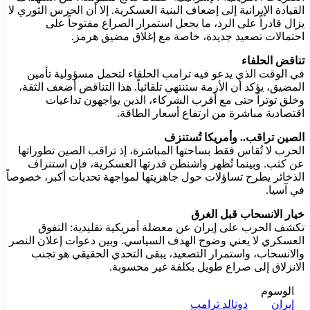
القيادة الإيرانية إلى إضعاف البنية العسكرية. إلا أن الحرس الثوري لا
يزال قادراً على الرد، ما يجعل استمرار الصراع مفتوحاً على
احتمالات تصعيد جديدة، خاصة مع إغلاق مضيق هرمز.
تناقض الحلفاء
في الوقت الذي يدعو فيه ترامب الحلفاء لتحمل مسؤولية تأمين
المضيق، يؤكد أن الأزمة ستنتهي تلقائياً. هذا التناقض أضعف الثقة،
وخلق توتراً حتى مع أقرب الشركاء، الذين يواجهون تداعيات
اقتصادية مباشرة من ارتفاع أسعار الطاقة.
الصين تراقب.. وأمريكا تُستنزف
الحرب لا تُقاس فقط بساحتها المباشرة، إذ تراقب الصين تطوراتها
عن كثب. وبينما تُظهر واشنطن قدرتها العسكرية، فإن استنزاف
الذخائر يطرح تساؤلات حول جاهزيتها لمواجهة تحديات أكبر، خصوصاً
في آسيا.
خيار الانسحاب قبل الغرق
تكشف الحرب على إيران عن معضلة أمريكية تقليدية: التفوق
العسكري لا يعني وضوح الهدف السياسي. وبين دعوات إعلان النصر
والانسحاب، واستمرار التصعيد، يبقى التحدي الحقيقي هو تجنب
الانزلاق إلى صراع طويل بكلفة غير محسوبة.
الوسوم
إيران
دونالد ترامب