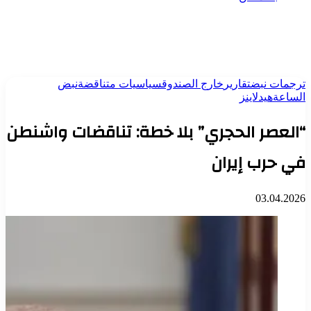
ترجمات نبض
تقارير
خارج الصندوق
سياسيات متناقضة
نبض
الساعة
هيدلاينز
“العصر الحجري” بلا خطة: تناقضات واشنطن
في حرب إيران
03.04.2026