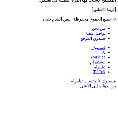
المتصفح لاستخدامها المرة المقبلة في تعليقي.
© جميع الحقوق محفوظة | نبض الشام 2025
من نحن
تواصل معنا
صندوق الموقع
فيسبوك
‫X
‫YouTube
انستقرام
تيلقرام
‫TikTok
فيسبوك
‫X
واتساب
تيلقرام
زر الذهاب إلى الأعلى