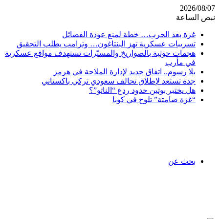
2026/08/07
نبض الساعة
غزة بعد الحرب… خطة لمنع عودة الفصائل
تسريبات عسكرية تهز البنتاغون… وترامب يطلب التحقيق
هجمات حوثية بالصواريخ والمسيّرات تستهدف مواقع عسكرية
في مأرب
بلا رسوم.. اتفاق جديد لإدارة الملاحة في هرمز
جدة تستعد لإطلاق تحالف سعودي تركي باكستاني
هل يختبر بوتين حدود ردع “الناتو”؟
“غزة صامتة” تلوح في كوبا
بحث عن