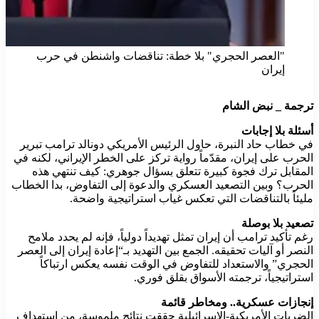
"العصر الحجري" بلا خطة: تناقضات واشنطن في حرب
إيران
ترجمة _ نبض الشام
أسئلة بلا إجابات
في خطاب حاد النبرة، حاول الرئيس الأمريكي دونالد ترامب تبرير
الحرب على إيران، مقدّماً رواية تركز على الخطر الإيراني، لكنه في
المقابل ترك فجوة كبيرة تتعلق بسؤال جوهري: كيف تنتهي هذه
الحرب؟ وبين التصعيد العسكري والدعوة إلى التفاوض، بدا الخطاب
مليئاً بالتناقضات التي تعكس غياب استراتيجية واضحة.
تصعيد بلا بوصلة
رغم تأكيد ترامب أن إيران تمثل تهديداً دولياً، فإنه لم يحدد ملامح
النصر أو آليات تحقيقه. الجمع بين التهديد بـ“إعادة إيران إلى العصر
الحجري” والاستعداد للتفاوض في الوقت نفسه يعكس ارتباكاً
استراتيجياً، ترجمته الأسواق بقلق فوري.
إنجازات عسكرية.. ومخاطر قائمة
الضربات الأمريكية-الإسرائيلية حققت نتائج ملموسة، من استهداف