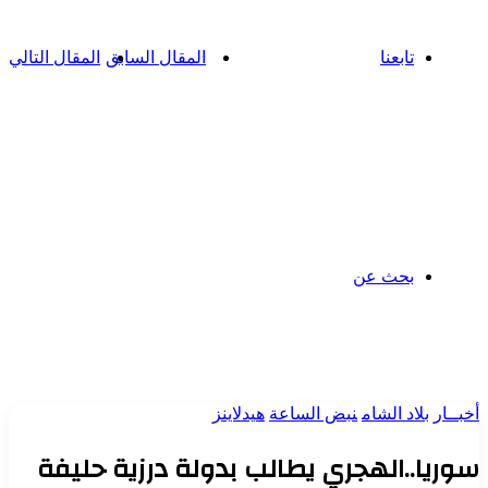
تابعنا
المقال السابق
المقال التالي
بحث عن
أخبــار
بلاد الشام
نبض الساعة
هيدلاينز
سوريا..الهجري يطالب بدولة درزية حليفة