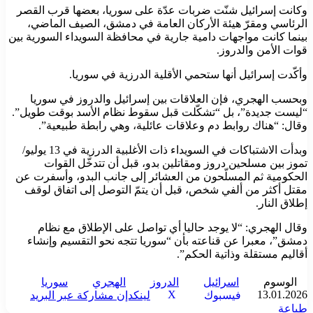
وكانت إسرائيل شنّت ضربات عدّة على سوريا، بعضها قرب القصر
الرئاسي ومقرّ هيئة الأركان العامة في دمشق، الصيف الماضي،
بينما كانت مواجهات دامية جارية في محافظة السويداء السورية بين
قوات الأمن والدروز.
وأكّدت إسرائيل أنها ستحمي الأقلية الدرزية في سوريا.
وبحسب الهجري، فإن العلاقات بين إسرائيل والدروز في سوريا
“ليست جديدة”، بل “تشكّلت قبل سقوط نظام الأسد بوقت طويل”.
وقال: “هناك روابط دم وعلاقات عائلية، وهي رابطة طبيعية”.
وبدأت الاشتباكات في السويداء ذات الأغلبية الدرزية في 13 يوليو/
تموز بين مسلحين دروز ومقاتلين بدو، قبل أن تتدخّل القوات
الحكومية ثم المسلّحون من العشائر إلى جانب البدو، وأسفرت عن
مقتل أكثر من ألفي شخص، قبل أن يتمّ التوصل إلى اتفاق لوقف
إطلاق النار.
وقال الهجري: “لا يوجد حاليا أي تواصل على الإطلاق مع نظام
دمشق”، معبرا عن قناعته بأن “سوريا تتجه نحو التقسيم وإنشاء
أقاليم مستقلة وذاتية الحكم”.
الوسوم
اسرائيل
الدروز
الهجري
سوريا
‫X
13.01.2026
فيسبوك
لينكدإن
مشاركة عبر البريد
طباعة