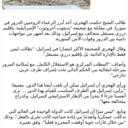
طالب الشيخ حكمت الهجري، أحد أبرز الزعماء الروحيين الدروز في
سوريا، في مقابلة مع صحيفة “يديعوت أحرونوت” الإسرائيلية، بإقليم
درزي مستقل متحالف مع إسرائيل، وذلك بعد أشهر من مواجهات
دامية بين الدروز وقوات الأمن السورية.
وقال الهجري للصحيفة الأكثر انتشارا في إسرائيل: “نطالب ليس
فقط بالإدارة الذاتية، بل بإقليم درزي مستقل”.
وأضاف: “المطلب المركزي هو الاستقلال الكامل، مع إمكانية المرور
بمرحلة انتقالية من الحكم الذاتي تحت إشراف طرف عربي
خارجي”.
ورأى الهجري أن إسرائيل يمكن أن تلعب أيضا هذا الدور، مضيفا:
“برأيي، إسرائيل هي الطرف المناسب للقيام بهذا الدور … نرى
أنفسنا جزءا لا يتجزأ من الإطار الاستراتيجي لإسرائيل، وكذراع
متحالفة معها”.
وتابع: “ليس سرّا أن إسرائيل كانت الدولة الوحيدة في العالم التي
تدخّلت عسكريا وأنقذتنا من إبادة جماعية كانت تجري بالفعل”. وذلك
“من خلال غارات جوية أوقفت المجزرة فعليا”، وفق تعبيره.