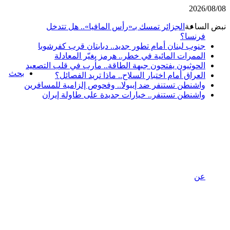
2026/08/08
نبض الساعة
الجزائر تمسك بـ«رأس المافيا».. هل تتدخل
فرنسا؟
جنوب لبنان أمام تطور جديد.. دبابتان قرب كفرشوبا
الممرات المائية في خطر.. هرمز يغيّر المعادلة
الحوثيون يفتحون جبهة الطاقة.. مأرب في قلب التصعيد
بحث
العراق أمام اختبار السلاح.. ماذا تريد الفصائل؟
واشنطن تستنفر ضد إيبولا.. وفحوص إلزامية للمسافرين
واشنطن تستنفر.. خيارات جديدة على طاولة إيران
عن