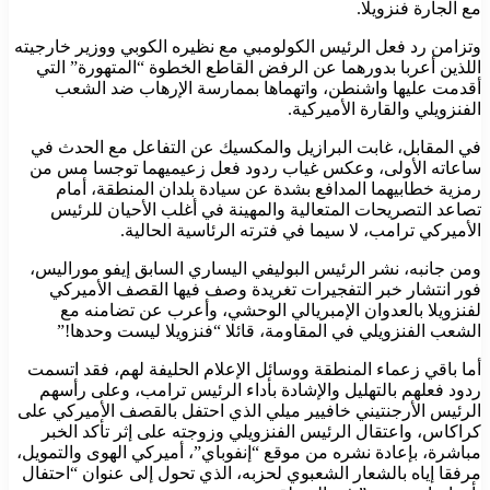
مع الجارة فنزويلا.
وتزامن رد فعل الرئيس الكولومبي مع نظيره الكوبي ووزير خارجيته
اللذين أعربا بدورهما عن الرفض القاطع الخطوة “المتهورة” التي
أقدمت عليها واشنطن، واتهماها بممارسة الإرهاب ضد الشعب
الفنزويلي والقارة الأميركية.
في المقابل، غابت البرازيل والمكسيك عن التفاعل مع الحدث في
ساعاته الأولى، وعكس غياب ردود فعل زعيميهما توجسا مس من
رمزية خطابيهما المدافع بشدة عن سيادة بلدان المنطقة، أمام
تصاعد التصريحات المتعالية والمهينة في أغلب الأحيان للرئيس
الأميركي ترامب، لا سيما في فترته الرئاسية الحالية.
ومن جانبه، نشر الرئيس البوليفي اليساري السابق إيفو موراليس،
فور انتشار خبر التفجيرات تغريدة وصف فيها القصف الأميركي
لفنزويلا بالعدوان الإمبريالي الوحشي، وأعرب عن تضامنه مع
الشعب الفنزويلي في المقاومة، قائلا “فنزويلا ليست وحدها!”
أما باقي زعماء المنطقة ووسائل الإعلام الحليفة لهم، فقد اتسمت
ردود فعلهم بالتهليل والإشادة بأداء الرئيس ترامب، وعلى رأسهم
الرئيس الأرجنتيني خافيير ميلي الذي احتفل بالقصف الأميركي على
كراكاس، واعتقال الرئيس الفنزويلي وزوجته على إثر تأكد الخبر
مباشرة، بإعادة نشره من موقع “إنفوباي”، أميركي الهوى والتمويل،
مرفقا إياه بالشعار الشعبوي لحزبه، الذي تحول إلى عنوان “احتفال