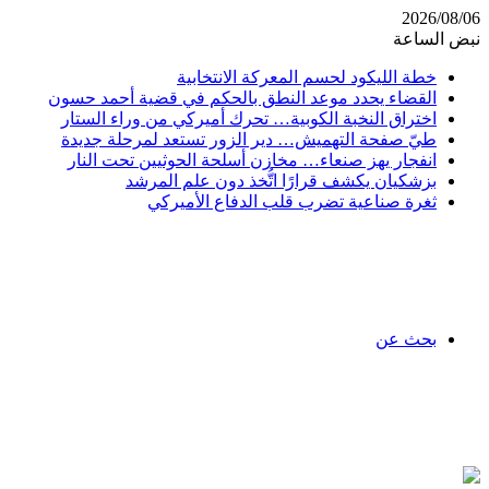
2026/08/06
نبض الساعة
خطة الليكود لحسم المعركة الانتخابية
القضاء يحدد موعد النطق بالحكم في قضية أحمد حسون
اختراق النخبة الكوبية… تحرك أميركي من وراء الستار
طيّ صفحة التهميش… دير الزور تستعد لمرحلة جديدة
انفجار يهز صنعاء… مخازن أسلحة الحوثيين تحت النار
بزشكيان يكشف قرارًا اتُّخذ دون علم المرشد
ثغرة صناعية تضرب قلب الدفاع الأميركي
بحث عن