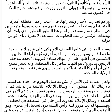
السبت 3 يناير/كانون الثاني، بتفجيرات دقيقة، تلاها الخبر الصاعق
باعتقال الرئيس الفنزويلي مادورو وزوجته واقتيادهما خارج البلاد،
في غضون ساعة.
ورغم تضارب الأخبار وتسارعها، فإن أغلب زعماء منطقة أميركا
اللاتينية لم يستعجلوا التصريح بمواقفهم مما حدث، وبدوا متوجسين
في انتظار حسم تموضعهم أمام هذا التطور الخطير الذي يلوح بأن
تهديدات الرئيس ترامب للحكومات الممانعة، لا تعترف بأي قوانين
دولية.
وسط الحيرة التي خلفها القصف الأميركي على فنزويلا من ناحية
واختطاف رئيسها وزوجته من ناحية أخرى، تُجمع آراء المحللين
اللاتينيين في أغلبها على أن انتهاك سيادة فنزويلا، “بحجة ملاحقة
الرئيس مادورو”، هو انتهاك سافر لكل المنطقة، وأنه تعبير فصيح
على أن أميركا اللاتينية بأكملها ليست سوى شرفة خلفية حرفيا
للولايات المتحدة
ولعل الصادم في الأمر أن تبيّن تفاصيل الهجوم في حد ذاته، اتسم
بالارتباك على مستوى أداء وسائل الإعلام اللاتينية في بدايته. كما أن
توقيت وطريقة تنفيذ الهجوم زادا المشهد تعقيدا، حيث تم الأمر في
أولى ساعات فجر أول نهاية أسبوع في العام الجديد، وكشف عدم
استعداد وسائل الإعلام لحدوث أمر جلل في المنطقة في لحظته،
وتهميشها له بعد مرور ليلة رأس السنة دون تسجيل أي هجوم. وهو
التوقيت الذي كان متوقعا، بعد أن أقدمت إدارة الرئيس ترامب على