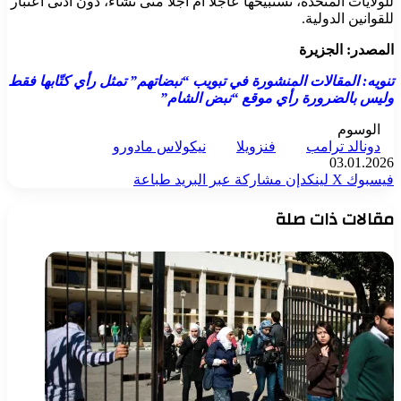
للولايات المتحدة، تستبيحها عاجلا أم آجلا متى تشاء، دون أدنى اعتبار
للقوانين الدولية.
المصدر: الجزيرة
تنويه: المقالات المنشورة في تبويب “نبضاتهم” تمثل رأي كتّابها فقط
وليس بالضرورة رأي موقع “نبض الشام”
الوسوم
دونالد ترامب
فنزويلا
نيكولاس مادورو
03.01.2026
فيسبوك
‫X
لينكدإن
مشاركة عبر البريد
طباعة
مقالات ذات صلة