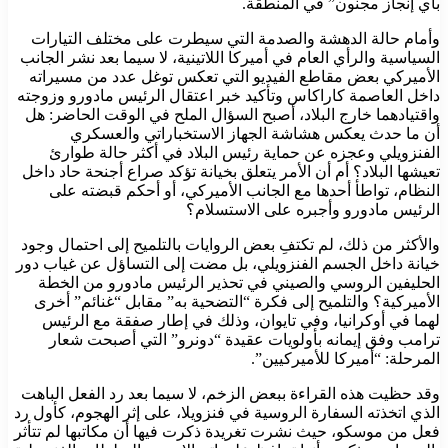
بأي إنجاز مجنون” في المنطقة.
وأمام حالة الدهشة والصدمة التي سيطرت على مختلف التيارات
السياسية والرأي العام في أميركا اللاتينية، لا سيما بعد نشر الجانب
الأميركي بعض مقاطع الفيديو التي تعكس توغل عدد من مسيراته
داخل العاصمة كاراكاس وتأكيد خبر اعتقال الرئيس مادورو وزوجته
واقتيادهما خارج البلاد، أصبح السؤال الملح في الوقت الحاضر: هل
أن ما حدث يعكس هشاشة الجهاز الاستخباراتي والعسكري
الفنزويلي وعجزه عن حماية رئيس البلاد في أكثر حالة طوارئ
تعيشها البلاد؟ أم أن الأمر يتعلق بخيانة تؤكد صراع أجنحة حاد داخل
النظام، تواطأ أحدها مع الجانب الأميركي، أو أحكم قبضته على
الرئيس مادورو وأجبره على الاستسلام؟
والأكثر من ذلك، لم تكتفِ بعض الروايات بالتلميح إلى احتمال وجود
خيانة داخل الجسم الفنزويلي، بل مضت إلى التساؤل عن غياب دور
الحليفين الروسي والصيني في تحذير الرئيس مادورو من الخطة
الأميركية؟ والتلميح إلى فكرة “التضحية به” مقابل “غنائم” أخرى
لهما في أوكرانيا، وفي تايوان، وذلك في إطار صفقة مع الرئيس
ترامب وفق إيمانه بأولويات عقيدة “دونرو” التي أصبحت شعار
المرحلة: “أميركا للأميركيين”.
وقد حظيت هذه القراءة ببعض الزخم، لا سيما بعد رد الفعل الباهت
الذي اتخذته السفارة الروسية في فنزويلا، على إثر الهجوم، كأول رد
فعل من موسكو، حيث نشرت تغريدة ذكرت فيها أن مكاتبها لم تتأثر