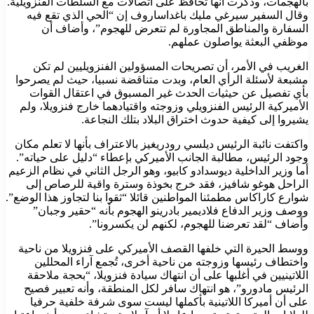
بالهجمات، وذكرت أنها تحافظ على اتصالات مع السلطات الفنزويلية.
وقال السفير سيرغي مليك باغداساروف إن “الحي الذي تقع فيه
السفارة والمناطق المجاورة لم تتعرض للهجوم”، وأضاف أن
موظفي البعثة يواصلون عملهم.
الغريب في الأمر، أن تصريحات المسؤولين الفنزويليين لم تكن
مشبعة لأسئلة الرأي العام، وبدت متناقضة نسبيا، حيث لم يصرحوا
بأي تفصيل عن حيثيات الحدث غير المسبوق في اعتقال القوات
الأميركية الرئيس الفنزويلي وزوجته واقتيادهما خارج فنزويلا، ولم
يشيروا إلى كيفية حدوث اختراق البلاد بتلك النجاعة.
واكتفت نائبة الرئيس ديلسي رودريغيز بالاعتراف بأنها لا تعلم مكان
وجود الرئيس، مطالبة الجانب الأميركي بإعطاء “دليل على حياته”.
أما وزير الداخلية ديوسدادو كابيو، وهو الرجل الثاني في نظام الزعيم
الراحل هوغو شافيز، فقد خرج بخوذة وسترة واقية للرصاص إلى
شوارع كاراكاس مطمئنا المواطنين قائلا “ثقوا بنا لتجاوز هذا الوضع”.
ووصف وزير الدفاع فلاديمير بادرينو الهجوم بأنه “حقير وجبان”
وأضاف “لقد تعرضنا للهجوم، لكنهم لن يكسرونا”.
ووسط الحيرة التي خلفها القصف الأميركي على فنزويلا من ناحية
واختطاف رئيسها وزوجته من ناحية أخرى، تُجمع آراء المحللين
اللاتينيين في أغلبها على أن انتهاك سيادة فنزويلا، “بحجة ملاحقة
الرئيس مادورو”، هو انتهاك سافر لكل المنطقة، وأنه تعبير فصيح
على أن أميركا اللاتينية بأكملها ليست سوى شرفة خلفية حرفيا