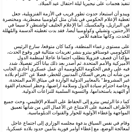
تنفيذ هجمات على نيجيريا ليلة احتفال عيد الميلاد.
ويبدو أن استبعاد حدوث تطور قريب في الأزمة الفنزويلية، جعل
تغطية الإعلام الحكومي في بلدان مثل كولومبيا مضطربة، ومختصرة
في البرازيل، والمكسيك. أما الإعلام الحليف لواشنطن لا سيما في
الأرجنتين، وتشيلي وكولومبيا أيضا، فقد بدت تغطيته الدسمة والمُهللة
للحدث، وكأنها متأهبة للأمر.
على مستوى زعماء المنطقة، وكما كان متوقعا، سارع الرئيس
الكولومبي غوستافو بيترو بنشر تغريدات متتالية فور وقوع الحدث،
مؤكدا أن قصف فنزويلا يتطلب اجتماعا عاجلا لمنظمة الدول
الأميركية والأمم المتحدة. ثم أصدر بعد ذلك بيانا أكثر تفصيلا، شدد
فيه على رفض الحكومة الكولومبية أي عمل عسكري أحادي الجانب
من شأنه أن يعرض السكان المدنيين للخطر، فضلا عن “التزام بلاده
غير المشروط” بالمعايير الدولية الواردة في ميثاق الأمم المتحدة،
وخاصة احترام سيادة الدول وسلامة أراضيها، وحظر استخدام القوة
أو التهديد باستخدامها، والتسوية السلمية للنزاعات الدولية.
كما دعا الرئيس بيترو إلى الحفاظ على السلام الإقليمي، وحث جميع
الأطراف المعنية على الامتناع عن الأعمال التي من شأنها تعميق
المواجهة وإعطاء الأولوية للحوار والقنوات الدبلوماسية.
وقام في نفس السياق بدعوة مجلسه الوزاري إلى اجتماع عاجل
لمعالجة الوضع، مع إعطاء أوامر فورية بتأمين حدود بلاده عسكريا،