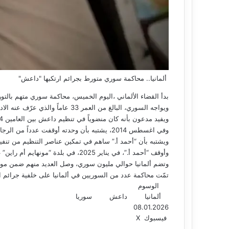
ألمانيا.. محاكمة سوري متورط بجرائم ارتكبها "داعش"
بدأ القضاء الألماني ،اليوم الخميس، محاكمة سوري متهم بالت
ويواجه السوري، البالغ من العمر 33 عاماً والذي عرّف عنه الادعاء باسم أحمد أ، اتهامات في محكمة دوسلدورف بالانضمام إلى منظمة إرهابية أجنبية، والتواطؤ في القتل، بحسب “فرانس برس”.
ويفيد مدعون بأنه كان منضوياً في تنظيم داعش بين العامين 2014 و2017، وأنه كان مرشداً لمقاتلي التنظيم الأجانب في محيط بلدة الكشكية شرق سوريا.
وفي اغسطس 2014، يشتبه بأن وحدته أوقفت عدداً من الرجال، ذُبح اثنان منهم فوراً، فيما تعرّض البقية إلى التعذيب.
ويشتبه بأن “أحمد أ.” ساهم في تمكين عناصر التنظيم من تنفيذ 
وأوقف “أحمد أ.”، في يناير 2025، في بلدة “مونهايم أم راين” غرب ألمانيا، حيث كان يقيم، ويتوقع بأن تستمر محاكمته حتى أواخر مارس على أقل تقدير.
وتضم ألمانيا حوالي مليون سوري، وصل العديد منهم ضمن موجة ال
تمّت محاكمة عدد من السوريين في ألمانيا على خلفية جرائم ا
الوسوم
ألمانيا
داعش
سوريا
08.01.2026
فيسبوك
‫X
ل
م
ط
ي
ب
ش