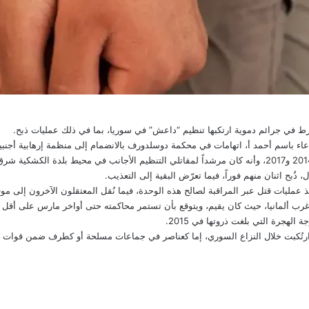
ورط في جرائم دموية ارتكبها تنظيم “داعش” في سوريا، بما في ذلك عمليات ذبح.
عمليات قتل عبر المراقبة لصالح هذه الوحدة، فيما نُقل المعتقلون الآخرون إلى موق
هجرة التي بلغت ذروتها في 2015.
رتُكبت خلال النزاع السوري، إما كعناصر في جماعات مسلحة أو كطرف ضمن قوات الأ