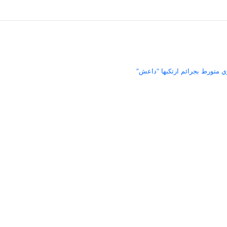
ري متورط بجرائم ارتكبها “داعش”