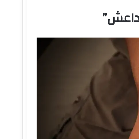
“داعش”