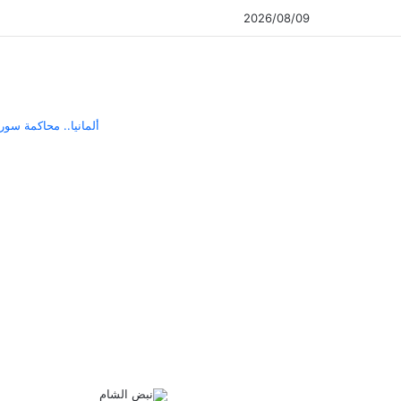
2026/08/09
ألمانيا.. محاكمة سو
‫X
فيسبوك
ماسنجر
ماسنجر
مشاركة