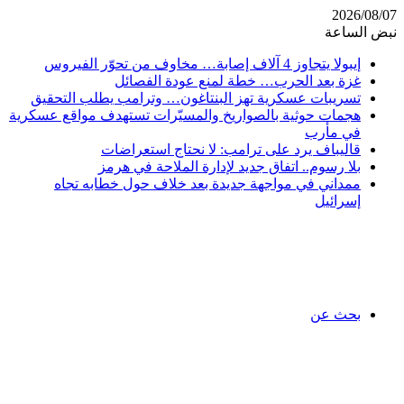
2026/08/07
نبض الساعة
إيبولا يتجاوز 4 آلاف إصابة… مخاوف من تحوّر الفيروس
غزة بعد الحرب… خطة لمنع عودة الفصائل
تسريبات عسكرية تهز البنتاغون… وترامب يطلب التحقيق
هجمات حوثية بالصواريخ والمسيّرات تستهدف مواقع عسكرية
في مأرب
قاليباف يرد على ترامب: لا نحتاج استعراضات
بلا رسوم.. اتفاق جديد لإدارة الملاحة في هرمز
ممداني في مواجهة جديدة بعد خلاف حول خطابه تجاه
إسرائيل
بحث عن