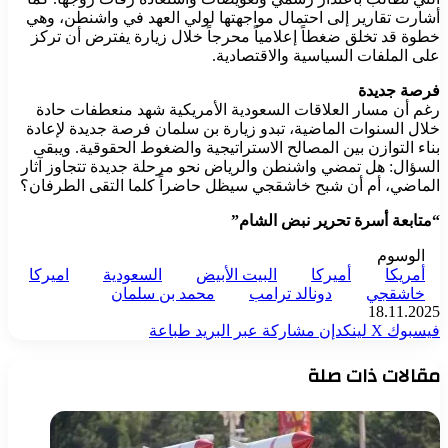
أشارت تقارير إلى احتمال مواجهتها لولي العهد في واشنطن، وهي
خطوة قد تخلق ضغطاً إعلامياً محرجاً خلال زيارة يفترض أن تركز
على الملفات السياسية والاقتصادية.
فرصة جديدة
رغم أن مسار العلاقات السعودية الأمريكية شهد منعطفات حادة
خلال السنوات الماضية، تبدو زيارة بن سلمان فرصة جديدة لإعادة
بناء التوازن بين المصالح الاستراتيجية والضغوط الحقوقية. ويبقى
السؤال: هل تمضي واشنطن والرياض نحو مرحلة جديدة تتجاوز آثار
الماضي، أم أن شبح خاشقجي سيظل حاضراً كلما التقى الطرفان؟
“متابعة أسرة تحرير نبض الشام”
الوسوم
أمريكا
أميركا
البيت الأبيض
السعودية
اميركا
خاشقجي
دونالد ترامب
محمد بن سلمان
18.11.2025
فيسبوك
‫X
لينكدإن
مشاركة عبر البريد
طباعة
مقالات ذات صلة