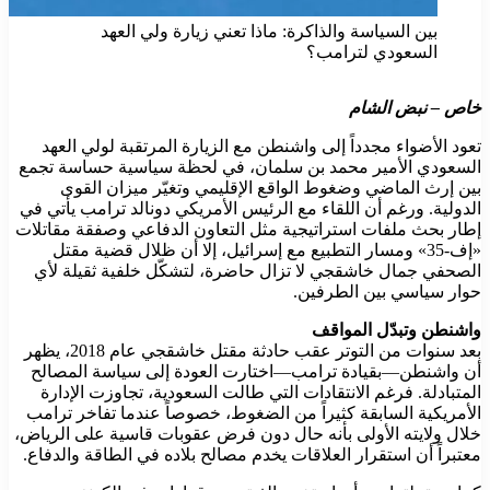
بين السياسة والذاكرة: ماذا تعني زيارة ولي العهد
السعودي لترامب؟
خاص – نبض الشام
تعود الأضواء مجدداً إلى واشنطن مع الزيارة المرتقبة لولي العهد
السعودي الأمير محمد بن سلمان، في لحظة سياسية حساسة تجمع
بين إرث الماضي وضغوط الواقع الإقليمي وتغيّر ميزان القوى
الدولية. ورغم أن اللقاء مع الرئيس الأمريكي دونالد ترامب يأتي في
إطار بحث ملفات استراتيجية مثل التعاون الدفاعي وصفقة مقاتلات
«إف-35» ومسار التطبيع مع إسرائيل، إلا أن ظلال قضية مقتل
الصحفي جمال خاشقجي لا تزال حاضرة، لتشكّل خلفية ثقيلة لأي
حوار سياسي بين الطرفين.
واشنطن وتبدّل المواقف
بعد سنوات من التوتر عقب حادثة مقتل خاشقجي عام 2018، يظهر
أن واشنطن—بقيادة ترامب—اختارت العودة إلى سياسة المصالح
المتبادلة. فرغم الانتقادات التي طالت السعودية، تجاوزت الإدارة
الأمريكية السابقة كثيراً من الضغوط، خصوصاً عندما تفاخر ترامب
خلال ولايته الأولى بأنه حال دون فرض عقوبات قاسية على الرياض،
معتبراً أن استقرار العلاقات يخدم مصالح بلاده في الطاقة والدفاع.