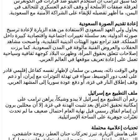
كما سبق لترامب أن استخدم الفيتو ضد قرارات في الكونغرس
لعرقلة صفقات الأسلحة أو وقف الدعم العسكري للتحالف في
اليمن، ما أظهر تفضيله للإبقاء على الشراكة الأمنية مع السعودية.
إعادة تقديم الصورة السعودية
يحاول ولي العهد السعودي الاستفادة من هذه الزيارة لإعادة ترسيخ
صورته الدولية، بعد سلسلة تغييرات اجتماعية واقتصادية كبيرة داخل
المملكة. فقد تراجع نفوذ الهيئات الدينية التقليدية، وأصبحت مشاهد
الحفلات والعروض الفنية مألوفة في المدن السعودية. كما برزت
إصلاحات تتعلق بحقوق المرأة، وظهرت البلاد كوجهة ثقافية وسياحية
تعمل على إعادة تعريف موقعها في العالم العربي.
وفي الوقت ذاته، يسعى بن سلمان لإظهار نفسه كفاعل إقليمي قادر
على لعب دور الوسيط، سواء في تهدئة التوترات مع إيران، أو دعم
وقف إطلاق النار في غزة، أو دفع عودة سوريا إلى المشهد العربي.
ملف التطبيع مع إسرائيل
رغم أن التطبيع مع إسرائيل لا يبدو وشيكاً، يراهن ترامب على
إمكانية تحقيق اختراق بعد تثبيت الهدنة في غزة. إلا أن محللين يرون
أن إتمام اتفاق رسمي قبل نهاية العام احتمال ضعيف ما لم تحدث
تغيّرات جوهرية على الساحة الإسرائيلية.
تحديات إعلامية محتملة
على هامش الزيارة، تبرز تحركات حنان العطر، زوجة خاشقجي،
التي تطالب باعتذار رسمي وتعويضات واستعادة رفات زوجها. كما