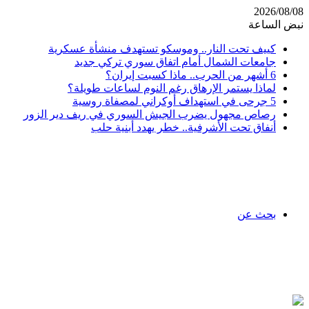
2026/08/08
نبض الساعة
كييف تحت النار.. وموسكو تستهدف منشأة عسكرية
جامعات الشمال أمام اتفاق سوري تركي جديد
6 أشهر من الحرب.. ماذا كسبت إيران؟
لماذا يستمر الإرهاق رغم النوم لساعات طويلة؟
5 جرحى في استهداف أوكراني لمصفاة روسية
رصاص مجهول يضرب الجيش السوري في ريف دير الزور
أنفاق تحت الأشرفية.. خطر يهدد أبنية حلب
بحث عن