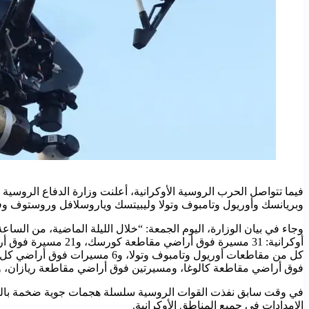
وبريانسك وأوريول وتامبوف وتولا وليبيتسك وياروسلافل وروستوف وف
فوق أراضي مقاطعة كالوغا، ومسيرتين فوق أراضي مقاطعة ريازان، 
في وقت سابق نفذت القوات الروسية سلسلة هجمات جوية ضخمة بالطائرات
الإمدادات في جميع المناطق الأوكرانية.