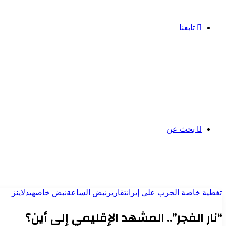
تابعنا
بحث عن
تغطية خاصة الحرب على إيران
تقارير
نبض الساعة
نبض خاص
هيدلاينز
“نار الفجر”.. المشهد الإقليمي إلى أين؟