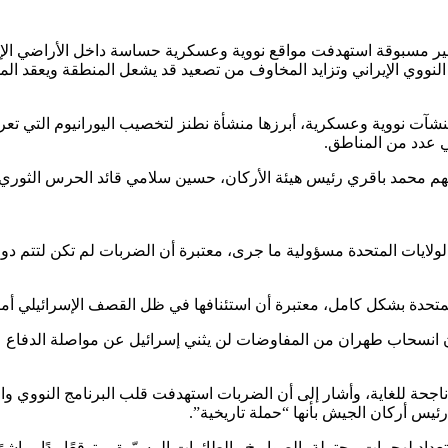
 مسبوقة استهدفت مواقع نووية وعسكرية حساسة داخل الأراضي الإيراني
لنووي الإيراني وتزايد المخاوف من تصعيد قد يشعل المنطقة ويعقد المش
شآت نووية وعسكرية، أبرزها منشأة نطنز لتخصيب اليورانيوم التي 
 عدد من المناطق.
ينهم محمد باقري رئيس هيئة الأركان، حسين سلامي قائد الحرس الثوري، و
لولايات المتحدة مسؤولية ما جرى، معتبرة أن الضربات لم تكن لتتم دو
لمتحدة بشكل كامل، معتبرة أن استئنافها في ظل القصف الإسرائيلي أم
: إن انسحاب طهران من المفاوضات لن يثني إسرائيل عن مواصلة الدفاع ع
 ناجحة للغاية، وأشار إلى أن الضربات استهدفت قلب البرنامج النووي وال
رئيس أركان الجيش بأنها “حملة تاريخية”.
عداد لهجمات محتملة بالصواريخ والطائرات المسيّرة، متوقعًا ردًا مباشرً