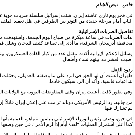
خاص – نبض الشام
في فجر يوم ناري عاشته إيران، شنت إسرائيل سلسلة ضربات جوية غير
الباب أمام مرحلة جديدة من التوتر بين الطرفين في ظل تعقيد الملف ا
تفاصيل الضربات الإسرائيلية
بدأت الضربات في ساعة مبكرة من صباح اليوم الجمعة، واستهدفت من
محافظة أذربيجان الشرقية، ما أدى إلى تصاعد كثيف للدخان وشلل في
وسائل الإعلام الإيرانية أكدت مقتل عدد من كبار القادة العسكريين، ب
أصيب العشرات، بينهم نساء وأطفال.
ردود الفعل
طهران أعلنت أن لها الحق في الرد على ما وصفته بالعدوان، وحمّلت ا
بتداعيات قاسية، وأكد أن الرد سيكون قادما.
وفي تطور لافت، أعلنت إيران وقف المفاوضات النووية مع الولايات ا
من جانبه، رد الرئيس الأمريكي دونالد ترامب على إعلان إيران قائلاً
لم تشارك فيها.
في حين، وصف رئيس الوزراء الإسرائيلي بنيامين نتنياهو، العملية بأنها
كما أعلن استمرار العمليات “لعدة أيام إذا لزم الأمر”، في حين وصفها 
التحذيرات في تل أبيب ازدادت، إذ دعا وزير الدفاع المواطنين إلى الاست