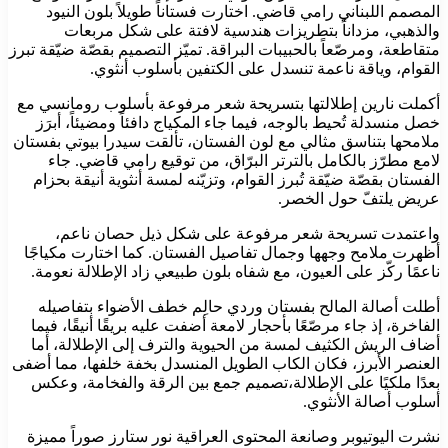
المصمم اللبناني رامي قاضي. اختارت فستاناً طويلاً بلون النيود
والذهبي، مزداناً بتطريزات هندسية لافتة على شكل مربعات
متقاطعة، ومرصّعاً بالحبيبات البراقة. تميّز التصميم بقصّة ضيّقة تبرز
القوام، وياقة ناعمة تنسدل على الكتفين بأسلوب أنثوي.
أكملت نارين إطلالتها بتسريحة شعر مرفوعة بأسلوب رومانسي مع
خصل منسدلة تُحيط بالوجه، فيما جاء المكياج دافئاً ومضيئاً، أبرَز
ملامحها بتناسق مثالي مع لون الفستان، تألقت سيدرا بيوتي بفستان
لامع مطرّز بالكامل بالترتر البرّاق، من توقيع رامي قاضي. جاء
الفستان بقصّة ضيّقة تُبرز القوام، وتزيّنه لمسة أنثوية أنيقة بحزام
عريض يلتفّ حول الخصر.
واعتمدت تسريحة شعر مرفوعة على شكل ذيل حصان ناعم،
أظهرت ملامح وجهها وجمال تفاصيل الفستان. كما اختارت مكياجًا
ناعمًا ركّز على العيون، مع شفاه بلون طبيعي زاد الإطلالة نعومة.
أطلت أصالة المالح بفستان وردي حالِم خطف الأضواء بتفاصيله
الفاخرة، إذ جاء مرصّعًا بأحجار لامعة أضفت عليه بريقًا أنيقًا، فيما
أضاف الريش الكثيف لمسة من الحيوية والترف إلى الإطلالة، أما
العنصر الأبرز، فكان الكاب الطويل المنسدل بخفة خلفها، مما أضفى
بعدًا ملكيًا على الإطلالة،تصميم جمع بين الرقة والفخامة، وعكس
أسلوب أصالة الأنثوي.
نشرت اليوتيوبر وصانعة المحتوى العراقية نور ستارز صوراً مميزة