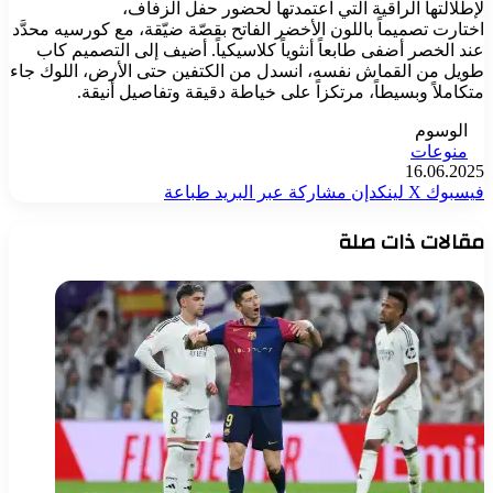
لإطلالتها الراقية التي اعتمدتها لحضور حفل الزفاف،
اختارت تصميماً باللون الأخضر الفاتح بقصّة ضيّقة، مع كورسيه محدَّد
عند الخصر أضفى طابعاً أنثوياً كلاسيكياً. أضيف إلى التصميم كاب
طويل من القماش نفسه، انسدل من الكتفين حتى الأرض، اللوك جاء
متكاملاً وبسيطاً، مرتكزاً على خياطة دقيقة وتفاصيل أنيقة.
الوسوم
منوعات
16.06.2025
فيسبوك
‫X
لينكدإن
مشاركة عبر البريد
طباعة
مقالات ذات صلة