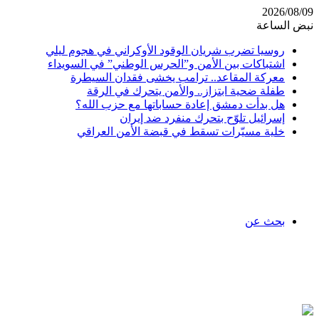
2026/08/09
نبض الساعة
روسيا تضرب شريان الوقود الأوكراني في هجوم ليلي
اشتباكات بين الأمن و”الحرس الوطني” في السويداء
معركة المقاعد.. ترامب يخشى فقدان السيطرة
طفلة ضحية ابتزاز.. والأمن يتحرك في الرقة
هل بدأت دمشق إعادة حساباتها مع حزب الله؟
إسرائيل تلوّح بتحرك منفرد ضد إيران
خلية مسيّرات تسقط في قبضة الأمن العراقي
بحث عن