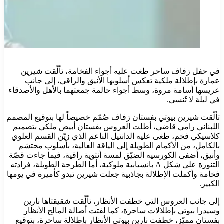
في حفل زفاف ساحر طغت عليه أجواء الفخامة، تألّقت شيرين
عمارة بإطلالة ملكية تعكس أسلوبها الأنيق والراقي، إلى جانب
عريسها أسامة مروة، وسط أجواء حالمة جمعتهما بالأهل والأصدقاء
في ليلة لا تُنسى.
تألّقت شيرين بيوتي بفستان زفاف صُمّم خصيصاً لها بتوقيع المصمم
اللبناني رامي قاضي، أطلت العروس بفستان أبيض ملكي بتصميم
كلاسيكي فخم، طغى عليه الدانتيل الناعم الذي زيّن القسم العلوي
بالكامل، من الأكمام الطويلة إلى الياقة العالية، بأسلوب محتشم
وأنيق، أضفى الكورسيه الضيّق لمسة أنثوية راقية، فيما جاءت قصّة
التنورة على شكل A بانسيابية ملوكية، أما الطرحة الطويلة، فزادته
فخامة وأكملت الإطلالة بجاذبية جعلت شيرين تبدو كأميرة في يومها
الكبير.
إلى جانب العروس التي خطفت الأنظار، تألّقت شقيقتاها نارين
وسيدرا بيوتي بإطلالات ساحرة، كما لفتت أصالة المالح الأنظار
بفستان مميّز، خطفت نارين بيوتي الأنظار بإطلالة ساحرة، بتوقيع