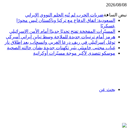
2026/08/08
نبض الساعة
ضربات الحرب لم تُنهِ الحلم النووي الإيراني
السعودية: اتفاق الدفاع مع تركيا وباكستان ليس محورًا
عسكريًا
المسيّرات المفخخة تفتح تحديًا جديدًا أمام الأمن الإسرائيلي
هرمز أمام ترتيبات جديدة للملاحة وسط تباين إيراني أميركي
توغل إسرائيلي في ريف درعا الغربي وانسحاب بعد إطلاق نار
غياب مجتبى خامنئي يثير تكهنات جديدة بشأن حالته الصحية
موسكو تتصدى لأكبر موجة مسيّرات أوكرانية
بحث عن