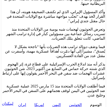
البريطانية حينها.
وأكد المسؤول الإيراني، الذي لم تكشف الصحيفة هويته، أن هذا
القرار اتُخذ بهدف “تجنّب مواجهة مباشرة مع الولايات المتحدة في
حال مقتل جندي إيراني”.
وتعرض الحوثيون لهجمات شبه يومية من الولايات المتحدة منذ
تسريب رسائل جماعية بين مسؤولين كبار في إدارة ترامب الشهر
الماضي، كانت تتعلق بتلك الضربات.
فيما وصَف دونالد ترامب هذه الضربات بأنها “ناجحة بشكل لا
يُصدق”، مشيراً إلى أنها دمّرت أهدافاً عسكرية مهمة، وأسفرت عن
مقتل عدد من القادة العسكريين.
يذكر أنه منذ اندلاع الحرب الإسرائيلية على قطاع غزة، إثر الهجوم
الذي شنته حركة حماس في السابع من أكتوبر 2023، شن الحوثيون
عشرات الهجمات ضد سفن في البحر الأحمر يقولون إنها على ارتباط
بإسرائيل.
فيما أطلقت الولايات المتحدة منذ 15 مارس 2025 عملية عسكرية
ضد الحوثيين في اليمن لوقف هجماتهم على السفن في البحر الأحمر
وخليج عدن.
لينكدإن
الوسوم
الحوثيين
اليمن
امريكا
ايران