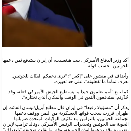
أكد وزير الدفاع الأميركي، بيت هيغسيث، أن إيران ستدفع ثمن دعمها
للحوثيين. بحسب قوله.
وأضاف في منشور على “إكس”: “نرى دعمكم الفتّاك للحوثيين.
نعرف تماما ما تفعلونه”، على حد تعبيره.
كما تابع “أنتم تعلمون جيدا ما يستطيع الجيش الأميركي فعله، وقد
حُذّرتم. ستدفعون الثمن في الوقت والمكان الذي نختاره”.
يذكر أن “مسؤولا رفيعا” في إيران قال مطلع أبريل/نيسان الفائت إن
طهران قررت سحب قواتها العسكرية من اليمن ووقف دعمها
لجماعة الحوثيين، بالتزامن مع تكثيف الولايات المتحدة ضرباتها
الجوية ضد الحوثيين وتحذيرات الرئيس الأميركي دونالد ترامب لإيران
بضرورة وقف دعمها لهذه الجماعة، وفق ما نقلت صحيفة “تليغراف”