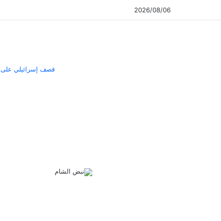
2026/08/06
قصف إسرائيلي على ج
‫X
فيسبوك
ماسنجر
ماسنجر
مشاركة