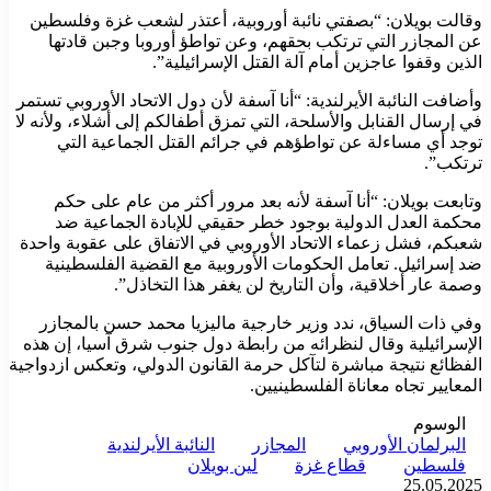
وقالت بويلان: “بصفتي نائبة أوروبية، أعتذر لشعب غزة وفلسطين
عن المجازر التي ترتكب بحقهم، وعن تواطؤ أوروبا وجبن قادتها
الذين وقفوا عاجزين أمام آلة القتل الإسرائيلية”.
وأضافت النائبة الأيرلندية: “أنا آسفة لأن دول الاتحاد الأوروبي تستمر
في إرسال القنابل والأسلحة، التي تمزق أطفالكم إلى أشلاء، ولأنه لا
توجد أي مساءلة عن تواطؤهم في جرائم القتل الجماعية التي
ترتكب”.
وتابعت بويلان: “أنا آسفة لأنه بعد مرور أكثر من عام على حكم
محكمة العدل الدولية بوجود خطر حقيقي للإبادة الجماعية ضد
شعبكم، فشل زعماء الاتحاد الأوروبي في الاتفاق على عقوبة واحدة
ضد إسرائيل. تعامل الحكومات الأوروبية مع القضية الفلسطينية
وصمة عار أخلاقية، وأن التاريخ لن يغفر هذا التخاذل”.
وفي ذات السياق، ندد وزير خارجية ماليزيا محمد حسن بالمجازر
الإسرائيلية وقال لنظرائه من رابطة دول جنوب شرق آسيا، إن هذه
الفظائع نتيجة مباشرة لتآكل حرمة القانون الدولي، وتعكس ازدواجية
المعايير تجاه معاناة الفلسطينيين.
الوسوم
البرلمان الأوروبي
المجازر
النائبة الأيرلندية
فلسطين
قطاع غزة
لين بويلان
25.05.2025