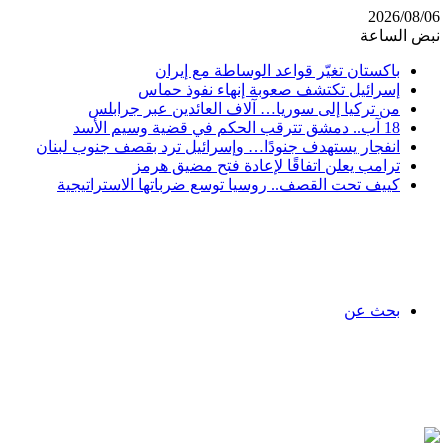
2026/08/06
نبض الساعة
باكستان تغيّر قواعد الوساطة مع إيران
إسرائيل تكتشف صعوبة إنهاء نفوذ حماس
من تركيا إلى سوريا… آلاف العائدين عبر جرابلس
18 آب.. دمشق تترقب الحكم في قضية وسيم الأسد
انفجار يستهدف جنودًا… وإسرائيل ترد بقصف جنوب لبنان
ترامب يعلن اتفاقًا لإعادة فتح مضيق هرمز
كييف تحت القصف.. روسيا توسع ضرباتها الاستراتيجية
بحث عن