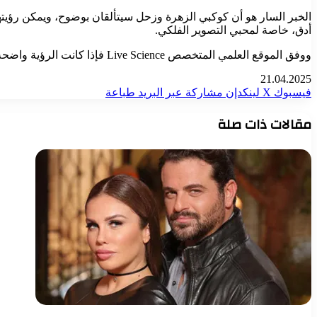
الخبر السار هو أن كوكبي الزهرة وزحل سيتألقان بوضوح، ويمكن رؤيتهم
أدق، خاصة لمحبي التصوير الفلكي.
ووفق الموقع العلمي المتخصص Live Science فإذا كانت الرؤية واضحة تمامًا، يمكنك رؤية كوكب عطارد منخفضًا على الأفق، أسفل التشكيل المثلثي.
21.04.2025
فيسبوك
‫X
لينكدإن
مشاركة عبر البريد
طباعة
مقالات ذات صلة