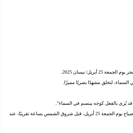
ريل/ نيسان 2025.
السماء، لتخلق مشهدًا بصريًا مميزًا.
قد يُرى بالفعل كوجه يبتسم في السماء”.
سيكون هذا المشهد متاحًا في جميع أنحاء العالم بشرط توفر ظروف رؤية جيدة وصفاء في السماء. ويعتبر أفضل وقت لرصد هذا الاقتران هو صباح يوم الجمعة 25 أبريل، قبل شروق الشمس بساعة تقريبًا، عند