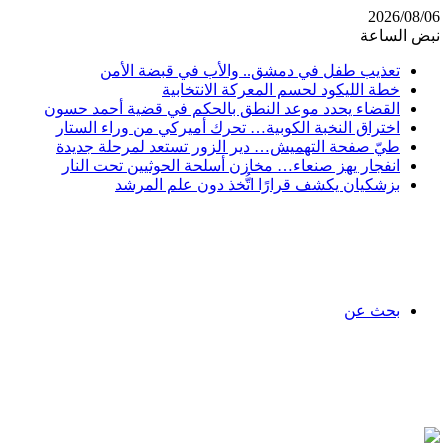
2026/08/06
نبض الساعة
تعذيب طفل في دمشق.. والأب في قبضة الأمن
خطة الليكود لحسم المعركة الانتخابية
القضاء يحدد موعد النطق بالحكم في قضية أحمد حسون
اختراق النخبة الكوبية… تحرك أميركي من وراء الستار
طيّ صفحة التهميش… دير الزور تستعد لمرحلة جديدة
انفجار يهز صنعاء… مخازن أسلحة الحوثيين تحت النار
بزشكيان يكشف قرارًا اتُّخذ دون علم المرشد
بحث عن