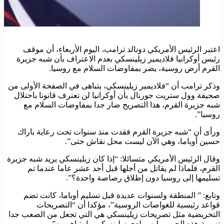
اعتبر الرئيس الأمريكي دونالد ترامب، اليوم الأربعاء، أن موقف
رئيس أوكرانيا فلاديمير زيلينسكي بعدم الاعتراف بأن شبه جزيرة
القرم أرض روسية، يضر بمفاوضات السلام مع روسيا.
وذكر ترامب أن “فلاديمير زيلينسكي، يتباهى في الصفحة الأولى من
صحيفة وول ستريت جورنال بأن أوكرانيا لن تعترف قانونا باحتلال
شبه جزيرة القرم، هذا التصريح ضار جدا بمفاوضات السلام مع
روسيا”.
ورأى أن “شبه جزيرة القرم فقدت منذ سنوات تحت رعاية باراك
حسين أوباما، وهي الآن ليست محل نقاش حتى”.
وقال الرئيس الأمريكي متسائلا: “إذا كان زيلينسكي يريد شبه جزيرة
القرم، فلماذا لم يقاتل من أجلها قبل أحد عشر عاما عندما تم
تسليمها إلى روسيا دون إطلاق رصاصة واحدة؟”.
وتابع: ” المنطقة ولسنوات عديدة قبل تسليم أوباما، كانت تضم
قواعد رئيسية للغواصات الروسية”، مؤكدا أن “التصريحات
التحريضية مثل تصريحات زيلينسكي هي التي تجعل من الصعب جدا
تسوية هذه الحرب، ليس لدى زيلينسكي ما يتباهى به”.