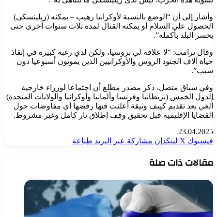
وأشار إلى أن “الوضع بالنسبة لأوكرانيا رهيب – يمكنه (زيلينسكي)
الحصول على السلام أو يمكنه القتال لمدة ثلاث سنوات أخرى حتى
يخسر البلد بأكمله”.
وقال ترامب: “لا علاقة لي بروسيا، ولكن لدي رغبة كبيرة في إنقاذ
حياة آلاف الجنود الروس والأوكرانيين الذين يموتون أسبوعيا دون
سبب”.
وفي سياق متصل، ذكر مصدر مطلع أن اجتماعا لوزراء خارجية
الدول الخمس (بريطانيا وفرنسا وألمانيا وأوكرانيا والولايات المتحدة)
أُلغي بعد تقديم كييف وثيقة أعلنت فيها رفضها أي مفاوضات حول
القضايا الإقليمية قبل تحقيق وقف إطلاق نار كامل وغير مشروط.
23.04.2025
فيسبوك
‫X
لينكدإن
مشاركة عبر البريد
طباعة
مقالات ذات صلة