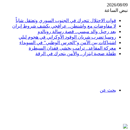
2026/08/09
نبض الساعة
قوات الاحتلال تتحرك في الجنوب السوري وتعتقل شاباً
لا مفاوضات مع واشنطن.. عراقجي يكشف شروط إيران
بعد رحيل والد ميسي.. قصة رسالة رونالدو
روسيا تضرب شريان الوقود الأوكراني في هجوم ليلي
اشتباكات بين الأمن و”الحرس الوطني” في السويداء
معركة المقاعد.. ترامب يخشى فقدان السيطرة
طفلة ضحية ابتزاز.. والأمن يتحرك في الرقة
بحث عن